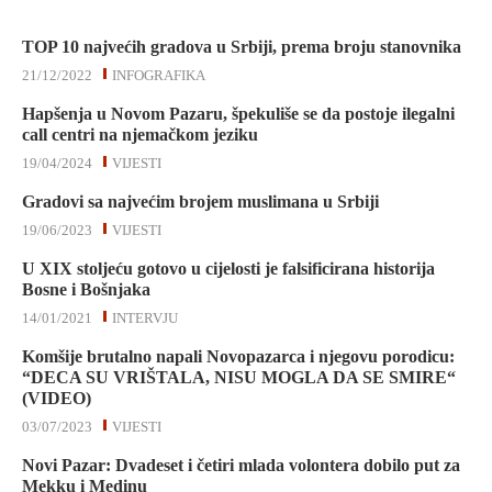
TOP 10 najvećih gradova u Srbiji, prema broju stanovnika
21/12/2022
INFOGRAFIKA
Hapšenja u Novom Pazaru, špekuliše se da postoje ilegalni
call centri na njemačkom jeziku
19/04/2024
VIJESTI
Gradovi sa najvećim brojem muslimana u Srbiji
19/06/2023
VIJESTI
U XIX stoljeću gotovo u cijelosti je falsificirana historija
Bosne i Bošnjaka
14/01/2021
INTERVJU
Komšije brutalno napali Novopazarca i njegovu porodicu:
“DECA SU VRIŠTALA, NISU MOGLA DA SE SMIRE“
(VIDEO)
03/07/2023
VIJESTI
Novi Pazar: Dvadeset i četiri mlada volontera dobilo put za
Mekku i Medinu