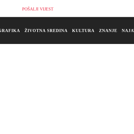
POŠALJI VIJEST
GRAFIKA
ŽIVOTNA SREDINA
KULTURA
ZNANJE
NAJA