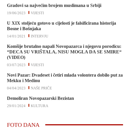
Gradovi sa najvećim brojem muslimana u Srbiji
19/06/2023
VIJESTI
U XIX stoljeću gotovo u cijelosti je falsificirana historija
Bosne i Bošnjaka
14/01/2021
INTERVJU
Komšije brutalno napali Novopazarca i njegovu porodicu:
“DECA SU VRIŠTALA, NISU MOGLA DA SE SMIRE“
(VIDEO)
03/07/2023
VIJESTI
Novi Pazar: Dvadeset i četiri mlada volontera dobilo put za
Mekku i Medinu
04/04/2023
NAŠE PRIČE
Demoliran Novopazarski Bezistan
29/01/2024
KULTURA
FOTO DANA