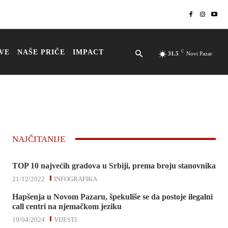
VE
NAŠE PRIČE
IMPACT
C
31.5
Novi Pazar
NAJČITANIJE
TOP 10 najvećih gradova u Srbiji, prema broju stanovnika
21/12/2022
INFOGRAFIKA
Hapšenja u Novom Pazaru, špekuliše se da postoje ilegalni
call centri na njemačkom jeziku
19/04/2024
VIJESTI