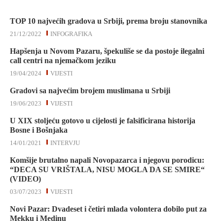
TOP 10 najvećih gradova u Srbiji, prema broju stanovnika
21/12/2022
INFOGRAFIKA
Hapšenja u Novom Pazaru, špekuliše se da postoje ilegalni
call centri na njemačkom jeziku
19/04/2024
VIJESTI
Gradovi sa najvećim brojem muslimana u Srbiji
19/06/2023
VIJESTI
U XIX stoljeću gotovo u cijelosti je falsificirana historija
Bosne i Bošnjaka
14/01/2021
INTERVJU
Komšije brutalno napali Novopazarca i njegovu porodicu:
“DECA SU VRIŠTALA, NISU MOGLA DA SE SMIRE“
(VIDEO)
03/07/2023
VIJESTI
Novi Pazar: Dvadeset i četiri mlada volontera dobilo put za
Mekku i Medinu