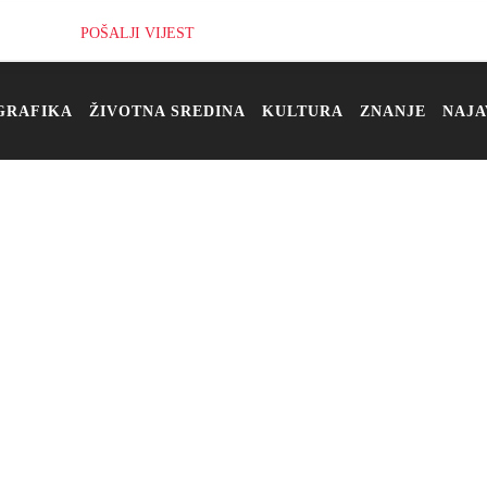
POŠALJI VIJEST
GRAFIKA
ŽIVOTNA SREDINA
KULTURA
ZNANJE
NAJA