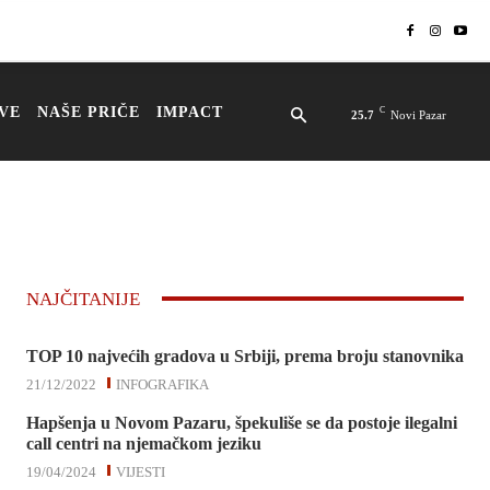
VE
NAŠE PRIČE
IMPACT
C
25.7
Novi Pazar
NAJČITANIJE
TOP 10 najvećih gradova u Srbiji, prema broju stanovnika
21/12/2022
INFOGRAFIKA
Hapšenja u Novom Pazaru, špekuliše se da postoje ilegalni
call centri na njemačkom jeziku
19/04/2024
VIJESTI