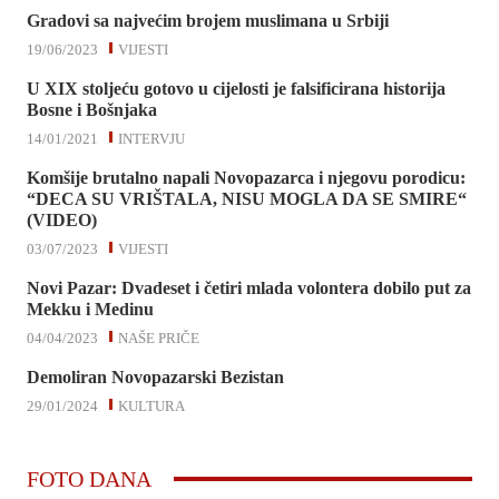
Gradovi sa najvećim brojem muslimana u Srbiji
19/06/2023
VIJESTI
U XIX stoljeću gotovo u cijelosti je falsificirana historija
Bosne i Bošnjaka
14/01/2021
INTERVJU
Komšije brutalno napali Novopazarca i njegovu porodicu:
“DECA SU VRIŠTALA, NISU MOGLA DA SE SMIRE“
(VIDEO)
03/07/2023
VIJESTI
Novi Pazar: Dvadeset i četiri mlada volontera dobilo put za
Mekku i Medinu
04/04/2023
NAŠE PRIČE
Demoliran Novopazarski Bezistan
29/01/2024
KULTURA
FOTO DANA