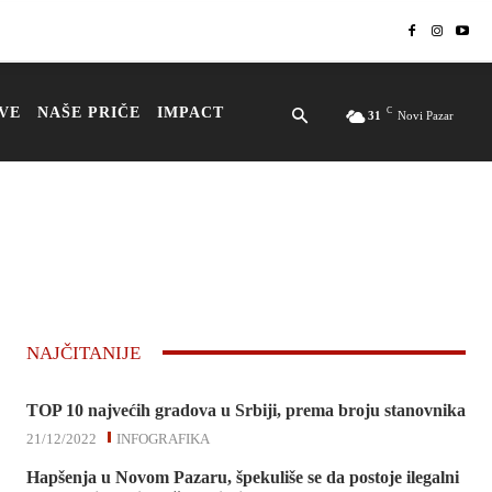
VE
NAŠE PRIČE
IMPACT
C
31
Novi Pazar
NAJČITANIJE
TOP 10 najvećih gradova u Srbiji, prema broju stanovnika
21/12/2022
INFOGRAFIKA
Hapšenja u Novom Pazaru, špekuliše se da postoje ilegalni