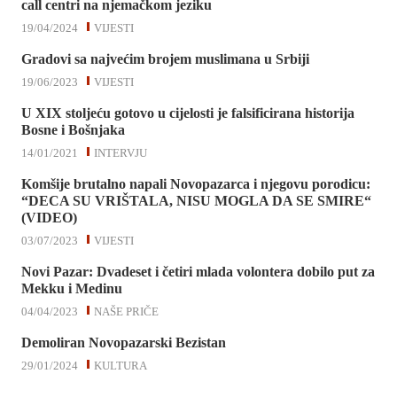
call centri na njemačkom jeziku
19/04/2024
VIJESTI
Gradovi sa najvećim brojem muslimana u Srbiji
19/06/2023
VIJESTI
U XIX stoljeću gotovo u cijelosti je falsificirana historija
Bosne i Bošnjaka
14/01/2021
INTERVJU
Komšije brutalno napali Novopazarca i njegovu porodicu:
“DECA SU VRIŠTALA, NISU MOGLA DA SE SMIRE“
(VIDEO)
03/07/2023
VIJESTI
Novi Pazar: Dvadeset i četiri mlada volontera dobilo put za
Mekku i Medinu
04/04/2023
NAŠE PRIČE
Demoliran Novopazarski Bezistan
29/01/2024
KULTURA