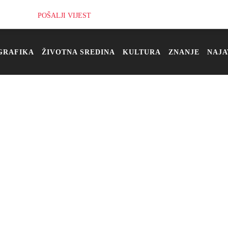
POŠALJI VIJEST
GRAFIKA
ŽIVOTNA SREDINA
KULTURA
ZNANJE
NAJA