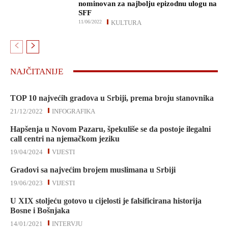
nominovan za najbolju epizodnu ulogu na
SFF
11/06/2022
KULTURA
NAJČITANIJE
TOP 10 najvećih gradova u Srbiji, prema broju stanovnika
21/12/2022
INFOGRAFIKA
Hapšenja u Novom Pazaru, špekuliše se da postoje ilegalni
call centri na njemačkom jeziku
19/04/2024
VIJESTI
Gradovi sa najvećim brojem muslimana u Srbiji
19/06/2023
VIJESTI
U XIX stoljeću gotovo u cijelosti je falsificirana historija
Bosne i Bošnjaka
14/01/2021
INTERVJU