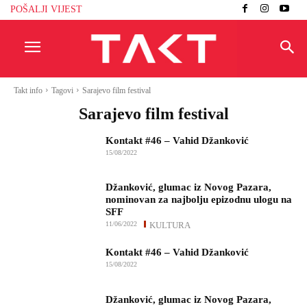
POŠALJI VIJEST
Takt info
Tagovi
Sarajevo film festival
Sarajevo film festival
Kontakt #46 – Vahid Džanković
15/08/2022
Džanković, glumac iz Novog Pazara,
nominovan za najbolju epizodnu ulogu na
SFF
11/06/2022
KULTURA
Kontakt #46 – Vahid Džanković
15/08/2022
Džanković, glumac iz Novog Pazara,