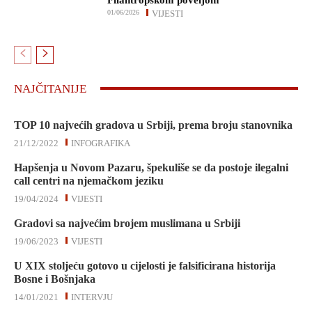
Filantropskom poveljom
01/06/2026
VIJESTI
NAJČITANIJE
TOP 10 najvećih gradova u Srbiji, prema broju stanovnika
21/12/2022
INFOGRAFIKA
Hapšenja u Novom Pazaru, špekuliše se da postoje ilegalni
call centri na njemačkom jeziku
19/04/2024
VIJESTI
Gradovi sa najvećim brojem muslimana u Srbiji
19/06/2023
VIJESTI
U XIX stoljeću gotovo u cijelosti je falsificirana historija
Bosne i Bošnjaka
14/01/2021
INTERVJU