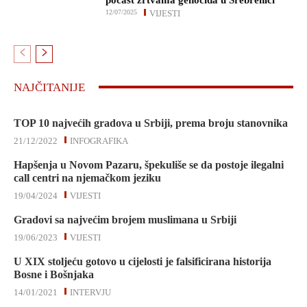
počast žrtvama genocida u Srebrenici
12/07/2025
VIJESTI
NAJČITANIJE
TOP 10 najvećih gradova u Srbiji, prema broju stanovnika
21/12/2022
INFOGRAFIKA
Hapšenja u Novom Pazaru, špekuliše se da postoje ilegalni
call centri na njemačkom jeziku
19/04/2024
VIJESTI
Gradovi sa najvećim brojem muslimana u Srbiji
19/06/2023
VIJESTI
U XIX stoljeću gotovo u cijelosti je falsificirana historija
Bosne i Bošnjaka
14/01/2021
INTERVJU