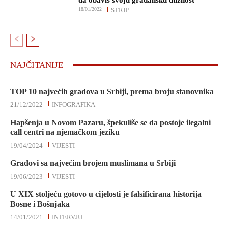
da obaviš svoju građansku dužnost
18/01/2022
STRIP
NAJČITANIJE
TOP 10 najvećih gradova u Srbiji, prema broju stanovnika
21/12/2022
INFOGRAFIKA
Hapšenja u Novom Pazaru, špekuliše se da postoje ilegalni
call centri na njemačkom jeziku
19/04/2024
VIJESTI
Gradovi sa najvećim brojem muslimana u Srbiji
19/06/2023
VIJESTI
U XIX stoljeću gotovo u cijelosti je falsificirana historija
Bosne i Bošnjaka
14/01/2021
INTERVJU