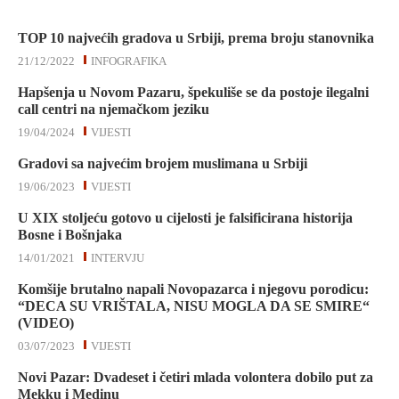
TOP 10 najvećih gradova u Srbiji, prema broju stanovnika
21/12/2022
INFOGRAFIKA
Hapšenja u Novom Pazaru, špekuliše se da postoje ilegalni
call centri na njemačkom jeziku
19/04/2024
VIJESTI
Gradovi sa najvećim brojem muslimana u Srbiji
19/06/2023
VIJESTI
U XIX stoljeću gotovo u cijelosti je falsificirana historija
Bosne i Bošnjaka
14/01/2021
INTERVJU
Komšije brutalno napali Novopazarca i njegovu porodicu:
“DECA SU VRIŠTALA, NISU MOGLA DA SE SMIRE“
(VIDEO)
03/07/2023
VIJESTI
Novi Pazar: Dvadeset i četiri mlada volontera dobilo put za
Mekku i Medinu