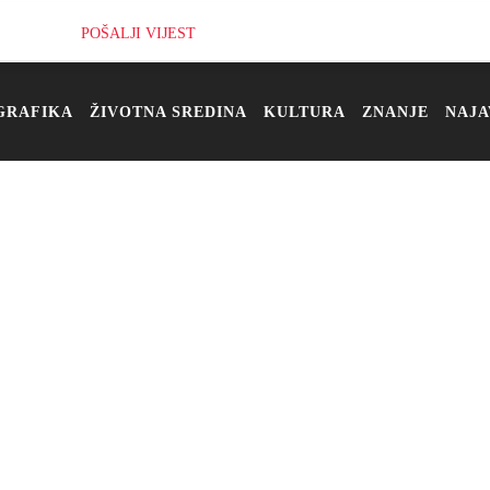
POŠALJI VIJEST
GRAFIKA
ŽIVOTNA SREDINA
KULTURA
ZNANJE
NAJA