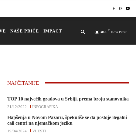
VE
NAŠE PRIČE
IMPACT
C
30.6
Novi Pazar
NAJČITANIJE
TOP 10 najvećih gradova u Srbiji, prema broju stanovnika
21/12/2022
INFOGRAFIKA
Hapšenja u Novom Pazaru, špekuliše se da postoje ilegalni
call centri na njemačkom jeziku
19/04/2024
VIJESTI