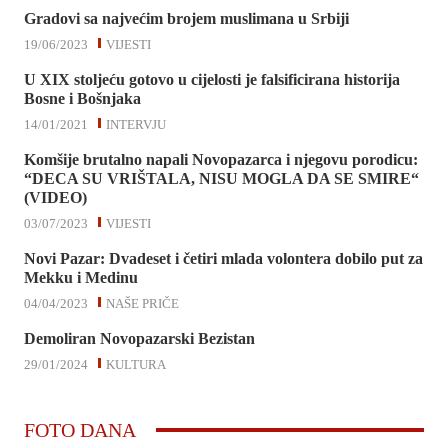
Gradovi sa najvećim brojem muslimana u Srbiji
19/06/2023
VIJESTI
U XIX stoljeću gotovo u cijelosti je falsificirana historija
Bosne i Bošnjaka
14/01/2021
INTERVJU
Komšije brutalno napali Novopazarca i njegovu porodicu:
“DECA SU VRIŠTALA, NISU MOGLA DA SE SMIRE“
(VIDEO)
03/07/2023
VIJESTI
Novi Pazar: Dvadeset i četiri mlada volontera dobilo put za
Mekku i Medinu
04/04/2023
NAŠE PRIČE
Demoliran Novopazarski Bezistan
29/01/2024
KULTURA
FOTO DANA