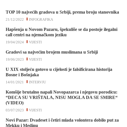
TOP 10 najvećih gradova u Srbiji, prema broju stanovnika
21/12/2022
INFOGRAFIKA
Hapšenja u Novom Pazaru, špekuliše se da postoje ilegalni
call centri na njemačkom jeziku
19/04/2024
VIJESTI
Gradovi sa najvećim brojem muslimana u Srbiji
19/06/2023
VIJESTI
U XIX stoljeću gotovo u cijelosti je falsificirana historija
Bosne i Bošnjaka
14/01/2021
INTERVJU
Komšije brutalno napali Novopazarca i njegovu porodicu:
“DECA SU VRIŠTALA, NISU MOGLA DA SE SMIRE“
(VIDEO)
03/07/2023
VIJESTI
Novi Pazar: Dvadeset i četiri mlada volontera dobilo put za
Mekku i Medinu