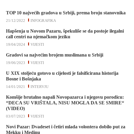
TOP 10 najvećih gradova u Srbiji, prema broju stanovnika
21/12/2022
INFOGRAFIKA
Hapšenja u Novom Pazaru, špekuliše se da postoje ilegalni
call centri na njemačkom jeziku
19/04/2024
VIJESTI
Gradovi sa najvećim brojem muslimana u Srbiji
19/06/2023
VIJESTI
U XIX stoljeću gotovo u cijelosti je falsificirana historija
Bosne i Bošnjaka
14/01/2021
INTERVJU
Komšije brutalno napali Novopazarca i njegovu porodicu:
“DECA SU VRIŠTALA, NISU MOGLA DA SE SMIRE“
(VIDEO)
03/07/2023
VIJESTI
Novi Pazar: Dvadeset i četiri mlada volontera dobilo put za
Mekku i Medinu