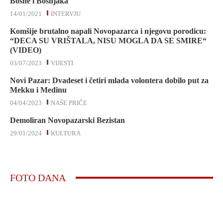
Bosne i Bošnjaka
14/01/2021
INTERVJU
Komšije brutalno napali Novopazarca i njegovu porodicu:
“DECA SU VRIŠTALA, NISU MOGLA DA SE SMIRE“
(VIDEO)
03/07/2023
VIJESTI
Novi Pazar: Dvadeset i četiri mlada volontera dobilo put za
Mekku i Medinu
04/04/2023
NAŠE PRIČE
Demoliran Novopazarski Bezistan
29/01/2024
KULTURA
FOTO DANA