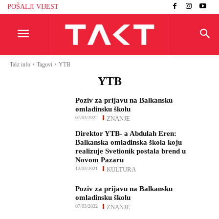
POŠALJI VIJEST
Takt info
Tagovi
YTB
YTB
Poziv za prijavu na Balkansku
omladinsku školu
07/03/2022
ZNANJE
Direktor YTB- a Abdulah Eren:
Balkanska omladinska škola koju
realizuje Svetionik postala brend u
Novom Pazaru
12/03/2021
KULTURA
Poziv za prijavu na Balkansku
omladinsku školu
07/03/2022
ZNANJE