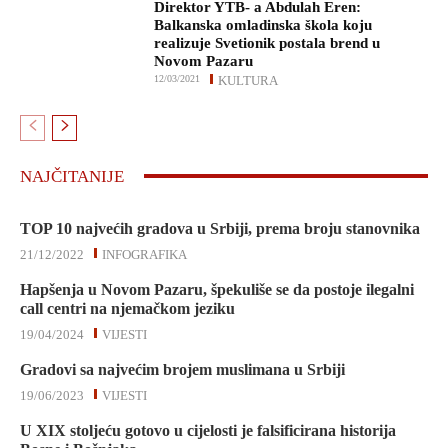
Direktor YTB- a Abdulah Eren:
Balkanska omladinska škola koju
realizuje Svetionik postala brend u
Novom Pazaru
12/03/2021
KULTURA
NAJČITANIJE
TOP 10 najvećih gradova u Srbiji, prema broju stanovnika
21/12/2022
INFOGRAFIKA
Hapšenja u Novom Pazaru, špekuliše se da postoje ilegalni
call centri na njemačkom jeziku
19/04/2024
VIJESTI
Gradovi sa najvećim brojem muslimana u Srbiji
19/06/2023
VIJESTI
U XIX stoljeću gotovo u cijelosti je falsificirana historija