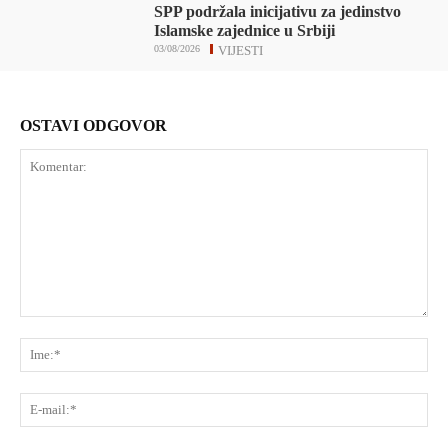
SPP podržala inicijativu za jedinstvo
Islamske zajednice u Srbiji
03/08/2026
VIJESTI
OSTAVI ODGOVOR
Komentar:
Ime
E-
mai