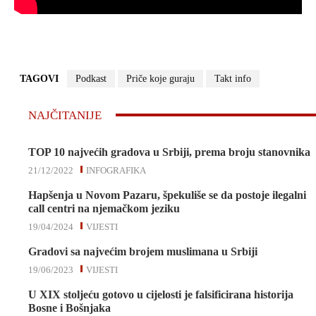
TAGOVI
Podkast
Priče koje guraju
Takt info
NAJČITANIJE
TOP 10 najvećih gradova u Srbiji, prema broju stanovnika
21/12/2022
INFOGRAFIKA
Hapšenja u Novom Pazaru, špekuliše se da postoje ilegalni
call centri na njemačkom jeziku
19/04/2024
VIJESTI
Gradovi sa najvećim brojem muslimana u Srbiji
19/06/2023
VIJESTI
U XIX stoljeću gotovo u cijelosti je falsificirana historija
Bosne i Bošnjaka