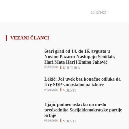
26/12/2025
VEZANI ČLANCI
Stari grad od 14. do 16. avgusta u
Novom Pazaru: Nastupaju Senidah,
Hari Mata Hari i Emina Jahović
05/08/2026
KULTURA
Lekić: Još uvek bez konačne odluke da
li će SDP samostalno na izbore
04/08/2026
VIJESTI
Ljajić podneo ostavku na mesto
predsednika Socijaldemokratske partije
Srbije
03/08/2026
VIJESTI