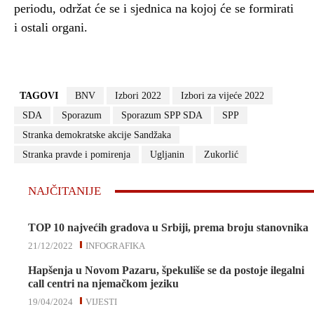
periodu, održat će se i sjednica na kojoj će se formirati
i ostali organi.
TAGOVI
BNV
Izbori 2022
Izbori za vijeće 2022
SDA
Sporazum
Sporazum SPP SDA
SPP
Stranka demokratske akcije Sandžaka
Stranka pravde i pomirenja
Ugljanin
Zukorlić
NAJČITANIJE
TOP 10 najvećih gradova u Srbiji, prema broju stanovnika
21/12/2022
INFOGRAFIKA
Hapšenja u Novom Pazaru, špekuliše se da postoje ilegalni
call centri na njemačkom jeziku
19/04/2024
VIJESTI