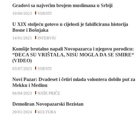
Gradovi sa najvećim brojem muslimana u Srbiji
19/06/2023
VIJESTI
U XIX stoljeću gotovo u cijelosti je falsificirana historija
Bosne i Bošnjaka
14/01/2021
INTERVJU
Komšije brutalno napali Novopazarca i njegovu porodicu:
“DECA SU VRIŠTALA, NISU MOGLA DA SE SMIRE“
(VIDEO)
03/07/2023
VIJESTI
Novi Pazar: Dvadeset i četiri mlada volontera dobilo put za
Mekku i Medinu
04/04/2023
NAŠE PRIČE
Demoliran Novopazarski Bezistan
29/01/2024
KULTURA