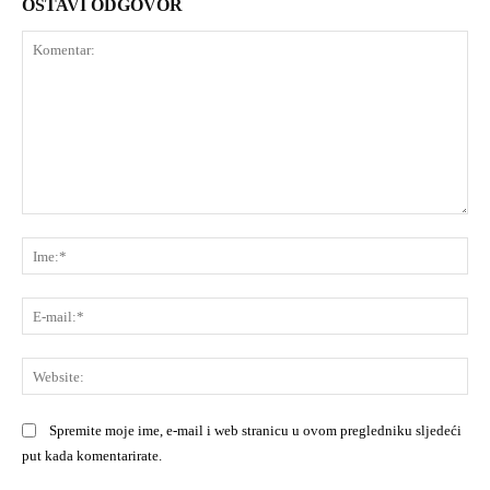
OSTAVI ODGOVOR
Komentar:
Ime
E-
mai
Web
Spremite moje ime, e-mail i web stranicu u ovom pregledniku sljedeći
put kada komentarirate.