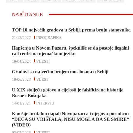
NAJČITANIJE
TOP 10 najvećih gradova u Srbiji, prema broju stanovnika
21/12/2022
INFOGRAFIKA
Hapšenja u Novom Pazaru, špekuliše se da postoje ilegalni
call centri na njemačkom jeziku
19/04/2024
VIJESTI
Gradovi sa najvećim brojem muslimana u Srbiji
19/06/2023
VIJESTI
U XIX stoljeću gotovo u cijelosti je falsificirana historija
Bosne i Bošnjaka
14/01/2021
INTERVJU
Komšije brutalno napali Novopazarca i njegovu porodicu:
“DECA SU VRIŠTALA, NISU MOGLA DA SE SMIRE“
(VIDEO)
03/07/2023
VIJESTI