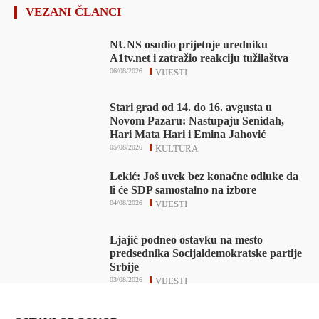
VEZANI ČLANCI
NUNS osudio prijetnje uredniku
A1tv.net i zatražio reakciju tužilaštva
06/08/2026
VIJESTI
Stari grad od 14. do 16. avgusta u
Novom Pazaru: Nastupaju Senidah,
Hari Mata Hari i Emina Jahović
05/08/2026
KULTURA
Lekić: Još uvek bez konačne odluke da
li će SDP samostalno na izbore
04/08/2026
VIJESTI
Ljajić podneo ostavku na mesto
predsednika Socijaldemokratske partije
Srbije
03/08/2026
VIJESTI