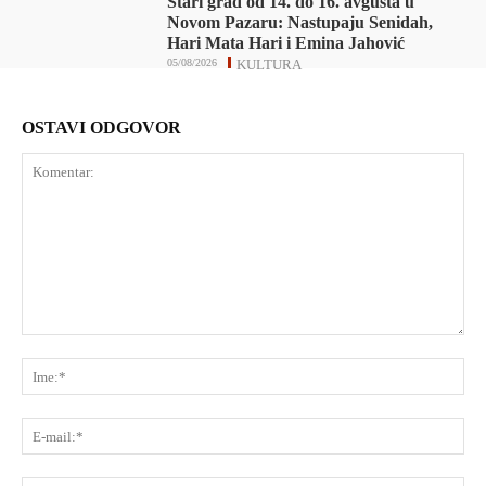
Stari grad od 14. do 16. avgusta u
Novom Pazaru: Nastupaju Senidah,
Hari Mata Hari i Emina Jahović
05/08/2026
KULTURA
OSTAVI ODGOVOR
Komentar:
Ime
E-
mai