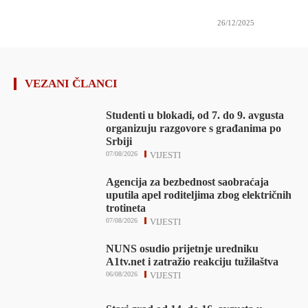
26/12/2025
VEZANI ČLANCI
Studenti u blokadi, od 7. do 9. avgusta
organizuju razgovore s građanima po
Srbiji
07/08/2026
VIJESTI
Agencija za bezbednost saobraćaja
uputila apel roditeljima zbog električnih
trotineta
07/08/2026
VIJESTI
NUNS osudio prijetnje uredniku
A1tv.net i zatražio reakciju tužilaštva
06/08/2026
VIJESTI