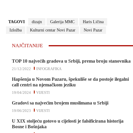
TAGOVI
dizajn
Galerija MMC
Haris Ličina
Izložba
Kulturni centar Novi Pazar
Novi Pazar
NAJČITANIJE
TOP 10 najvećih gradova u Srbiji, prema broju stanovnika
21/12/2022
INFOGRAFIKA
Hapšenja u Novom Pazaru, špekuliše se da postoje ilegalni
call centri na njemačkom jeziku
19/04/2024
VIJESTI
Gradovi sa najvećim brojem muslimana u Srbiji
19/06/2023
VIJESTI
U XIX stoljeću gotovo u cijelosti je falsificirana historija
Bosne i Bošnjaka