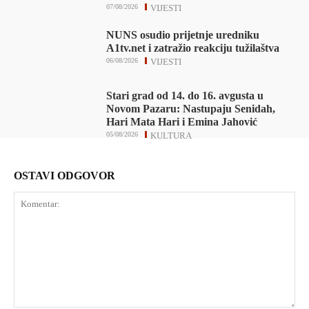
07/08/2026
VIJESTI
NUNS osudio prijetnje uredniku
A1tv.net i zatražio reakciju tužilaštva
06/08/2026
VIJESTI
Stari grad od 14. do 16. avgusta u
Novom Pazaru: Nastupaju Senidah,
Hari Mata Hari i Emina Jahović
05/08/2026
KULTURA
OSTAVI ODGOVOR