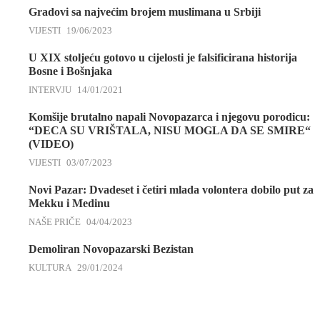
Gradovi sa najvećim brojem muslimana u Srbiji
VIJESTI
19/06/2023
U XIX stoljeću gotovo u cijelosti je falsificirana historija
Bosne i Bošnjaka
INTERVJU
14/01/2021
Komšije brutalno napali Novopazarca i njegovu porodicu:
“DECA SU VRIŠTALA, NISU MOGLA DA SE SMIRE“
(VIDEO)
VIJESTI
03/07/2023
Novi Pazar: Dvadeset i četiri mlada volontera dobilo put za
Mekku i Medinu
NAŠE PRIČE
04/04/2023
Demoliran Novopazarski Bezistan
KULTURA
29/01/2024