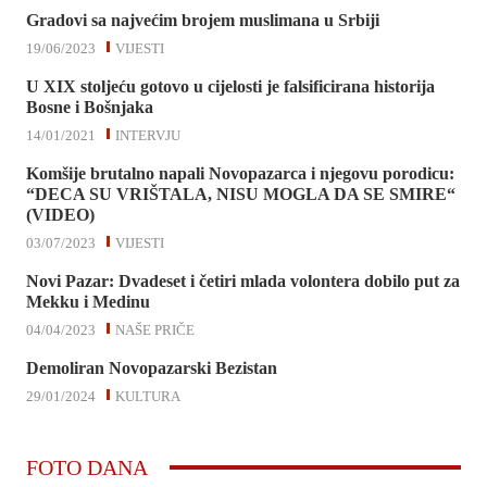
Gradovi sa najvećim brojem muslimana u Srbiji
19/06/2023
VIJESTI
U XIX stoljeću gotovo u cijelosti je falsificirana historija
Bosne i Bošnjaka
14/01/2021
INTERVJU
Komšije brutalno napali Novopazarca i njegovu porodicu:
“DECA SU VRIŠTALA, NISU MOGLA DA SE SMIRE“
(VIDEO)
03/07/2023
VIJESTI
Novi Pazar: Dvadeset i četiri mlada volontera dobilo put za
Mekku i Medinu
04/04/2023
NAŠE PRIČE
Demoliran Novopazarski Bezistan
29/01/2024
KULTURA
FOTO DANA