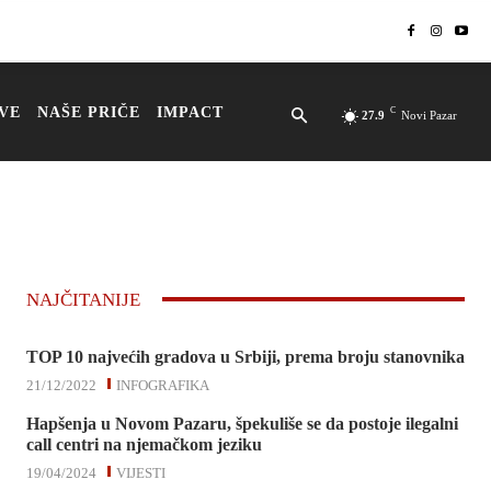
VE
NAŠE PRIČE
IMPACT
C
27.9
Novi Pazar
NAJČITANIJE
TOP 10 najvećih gradova u Srbiji, prema broju stanovnika
21/12/2022
INFOGRAFIKA
Hapšenja u Novom Pazaru, špekuliše se da postoje ilegalni
call centri na njemačkom jeziku
19/04/2024
VIJESTI