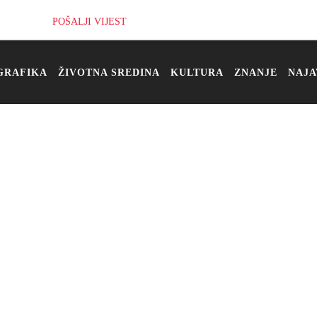
POŠALJI VIJEST
GRAFIKA
ŽIVOTNA SREDINA
KULTURA
ZNANJE
NAJA