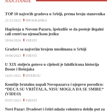
NAJČITANIJE
TOP 10 najvećih gradova u Srbiji, prema broju stanovnika
21/12/2022
INFOGRAFIKA
Hapšenja u Novom Pazaru, špekuliše se da postoje ilegalni
call centri na njemačkom jeziku
19/04/2024
VIJESTI
Gradovi sa najvećim brojem muslimana u Srbiji
19/06/2023
VIJESTI
U XIX stoljeću gotovo u cijelosti je falsificirana historija
Bosne i Bošnjaka
14/01/2021
INTERVJU
Komšije brutalno napali Novopazarca i njegovu porodicu:
“DECA SU VRIŠTALA, NISU MOGLA DA SE SMIRE“
(VIDEO)
03/07/2023
VIJESTI
Novi Pazar: Dvadeset i četiri mlada volontera dobilo put za