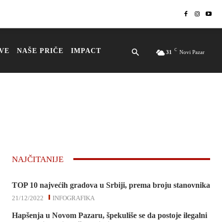
VE
NAŠE PRIČE
IMPACT
C
31
Novi Pazar
NAJČITANIJE
TOP 10 najvećih gradova u Srbiji, prema broju stanovnika
21/12/2022
INFOGRAFIKA
Hapšenja u Novom Pazaru, špekuliše se da postoje ilegalni