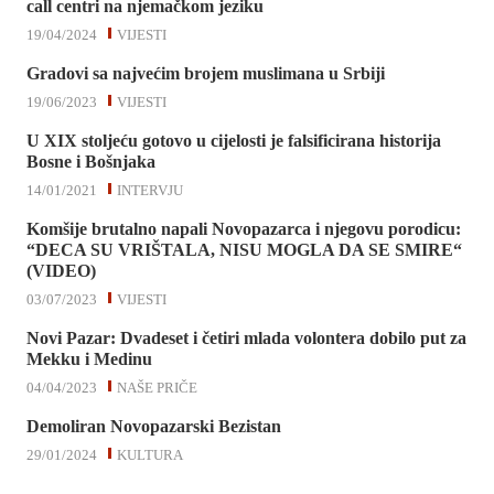
call centri na njemačkom jeziku
19/04/2024
VIJESTI
Gradovi sa najvećim brojem muslimana u Srbiji
19/06/2023
VIJESTI
U XIX stoljeću gotovo u cijelosti je falsificirana historija
Bosne i Bošnjaka
14/01/2021
INTERVJU
Komšije brutalno napali Novopazarca i njegovu porodicu:
“DECA SU VRIŠTALA, NISU MOGLA DA SE SMIRE“
(VIDEO)
03/07/2023
VIJESTI
Novi Pazar: Dvadeset i četiri mlada volontera dobilo put za
Mekku i Medinu
04/04/2023
NAŠE PRIČE
Demoliran Novopazarski Bezistan
29/01/2024
KULTURA