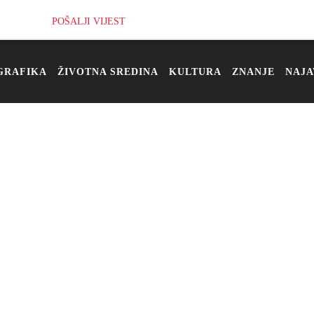
POŠALJI VIJEST
GRAFIKA
ŽIVOTNA SREDINA
KULTURA
ZNANJE
NAJA