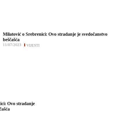
Milatović o Srebrenici: Ovo stradanje je svedočanstvo
beščašća
11/07/2023
VIJESTI
ici: Ovo stradanje
čašća