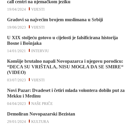
call centri na njemačkom jeziku
19/04/2024
VIJESTI
Gradovi sa najvećim brojem muslimana u Srbiji
19/06/2023
VIJESTI
U XIX stoljeću gotovo u cijelosti je falsificirana historija
Bosne i Bošnjaka
14/01/2021
INTERVJU
Komšije brutalno napali Novopazarca i njegovu porodicu:
“DECA SU VRIŠTALA, NISU MOGLA DA SE SMIRE“
(VIDEO)
03/07/2023
VIJESTI
Novi Pazar: Dvadeset i četiri mlada volontera dobilo put za
Mekku i Medinu
04/04/2023
NAŠE PRIČE
Demoliran Novopazarski Bezistan
29/01/2024
KULTURA