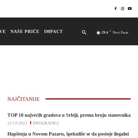
VE
NAŠE PRIČE
IMPACT
C
29.4
Novi Pazar
NAJČITANIJE
TOP 10 najvećih gradova u Srbiji, prema broju stanovnika
21/12/2022
INFOGRAFIKA
Hapšenja u Novom Pazaru, špekuliše se da postoje ilegalni