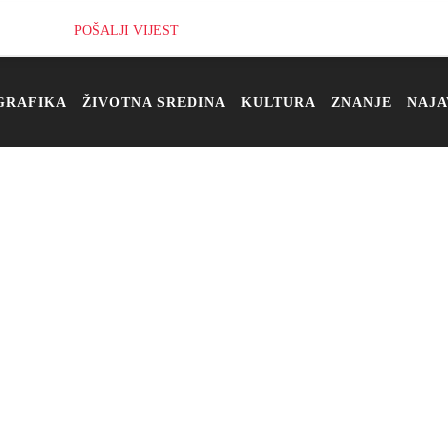
POŠALJI VIJEST
GRAFIKA
ŽIVOTNA SREDINA
KULTURA
ZNANJE
NAJA