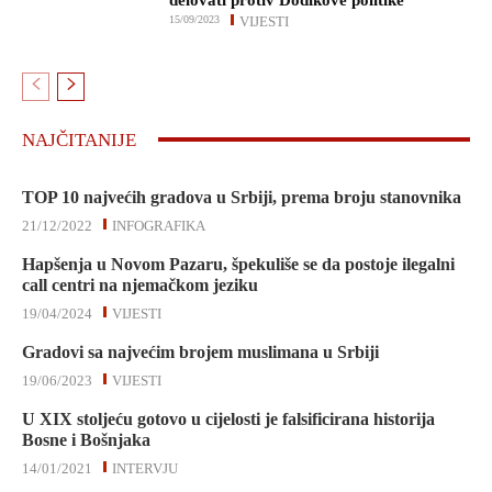
delovati protiv Dodikove politike
15/09/2023
VIJESTI
NAJČITANIJE
TOP 10 najvećih gradova u Srbiji, prema broju stanovnika
21/12/2022
INFOGRAFIKA
Hapšenja u Novom Pazaru, špekuliše se da postoje ilegalni
call centri na njemačkom jeziku
19/04/2024
VIJESTI
Gradovi sa najvećim brojem muslimana u Srbiji
19/06/2023
VIJESTI
U XIX stoljeću gotovo u cijelosti je falsificirana historija
Bosne i Bošnjaka
14/01/2021
INTERVJU