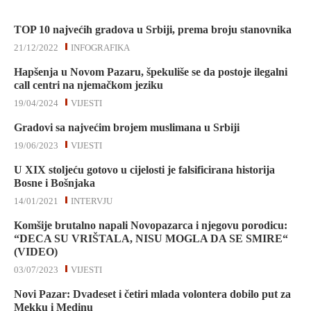
TOP 10 najvećih gradova u Srbiji, prema broju stanovnika
21/12/2022
INFOGRAFIKA
Hapšenja u Novom Pazaru, špekuliše se da postoje ilegalni
call centri na njemačkom jeziku
19/04/2024
VIJESTI
Gradovi sa najvećim brojem muslimana u Srbiji
19/06/2023
VIJESTI
U XIX stoljeću gotovo u cijelosti je falsificirana historija
Bosne i Bošnjaka
14/01/2021
INTERVJU
Komšije brutalno napali Novopazarca i njegovu porodicu:
“DECA SU VRIŠTALA, NISU MOGLA DA SE SMIRE“
(VIDEO)
03/07/2023
VIJESTI
Novi Pazar: Dvadeset i četiri mlada volontera dobilo put za
Mekku i Medinu