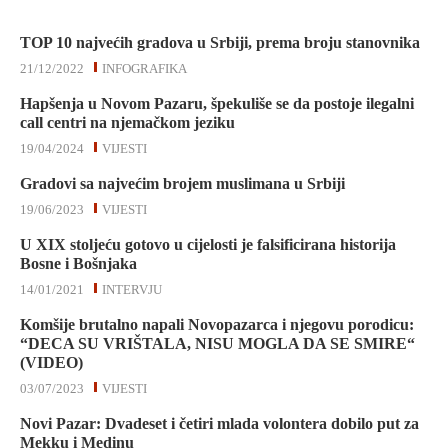
TOP 10 najvećih gradova u Srbiji, prema broju stanovnika
21/12/2022
INFOGRAFIKA
Hapšenja u Novom Pazaru, špekuliše se da postoje ilegalni
call centri na njemačkom jeziku
19/04/2024
VIJESTI
Gradovi sa najvećim brojem muslimana u Srbiji
19/06/2023
VIJESTI
U XIX stoljeću gotovo u cijelosti je falsificirana historija
Bosne i Bošnjaka
14/01/2021
INTERVJU
Komšije brutalno napali Novopazarca i njegovu porodicu:
“DECA SU VRIŠTALA, NISU MOGLA DA SE SMIRE“
(VIDEO)
03/07/2023
VIJESTI
Novi Pazar: Dvadeset i četiri mlada volontera dobilo put za
Mekku i Medinu