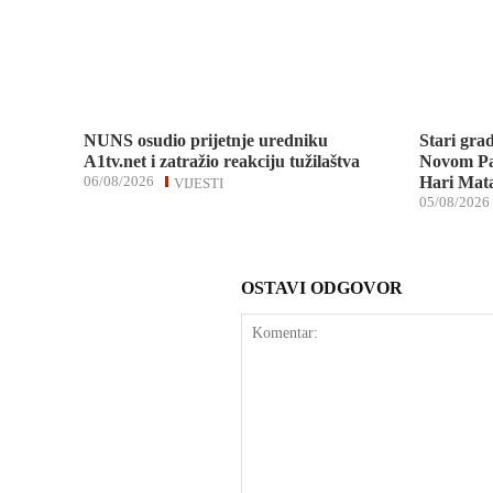
NUNS osudio prijetnje uredniku
Stari gra
A1tv.net i zatražio reakciju tužilaštva
Novom Pa
06/08/2026
Hari Mata
VIJESTI
05/08/2026
OSTAVI ODGOVOR