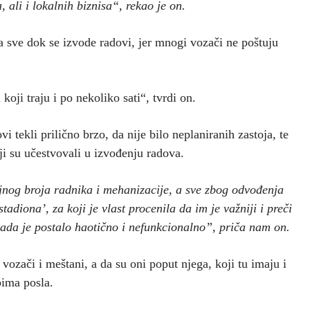
 ali i lokalnih biznisa“, rekao je on.
a sve dok se izvode radovi, jer mnogi vozači ne poštuju
koji traju i po nekoliko sati“, tvrdi on.
tekli prilično brzo, da nije bilo neplaniranih zastoja, te
i su učestvovali u izvođenju radova.
jnog broja radnika i mehanizacije, a sve zbog odvođenja
diona’, za koji je vlast procenila da im je važniji i preči
tada je postalo haotično i nefunkcionalno”, priča nam on.
 vozači i meštani, a da su oni poput njega, koji tu imaju i
bima posla.