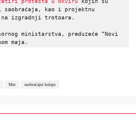
četiri protesta u okviru
 kojih su 
 saobraćaja, kao i projektnu 
 na izgradnji trotoara. 
ornog ministarstva, preduzeće “Novi 
nom maja.
Mur
saobraćajni kolaps