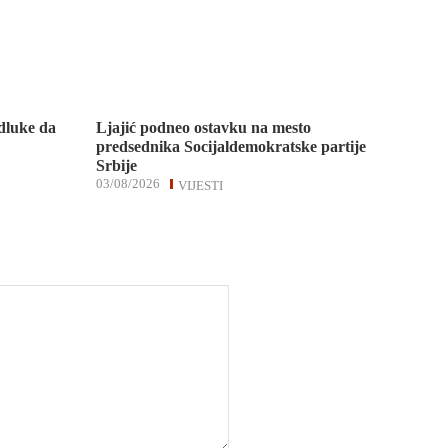
dluke da
Ljajić podneo ostavku na mesto
predsednika Socijaldemokratske partije
Srbije
03/08/2026
VIJESTI