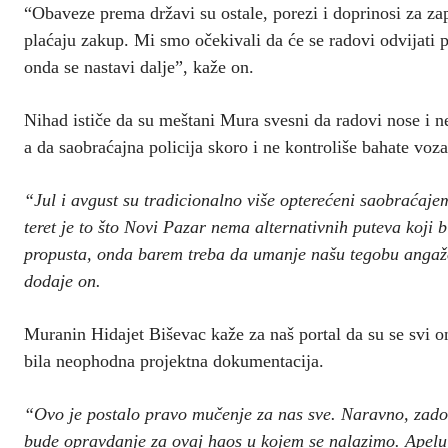
“Obaveze prema državi su ostale, porezi i doprinosi za zapo
plaćaju zakup. Mi smo očekivali da će se radovi odvijati p
onda se nastavi dalje”, kaže on.
Nihad ističe da su meštani Mura svesni da radovi nose i nep
a da saobraćajna policija skoro i ne kontroliše bahate voz
“Jul i avgust su tradicionalno više opterećeni saobraćaje
teret je to što Novi Pazar nema alternativnih puteva koji b
propusta, onda barem treba da umanje našu tegobu angažov
dodaje on.
Muranin Hidajet Biševac kaže za naš portal da su se svi o
bila neophodna projektna dokumentacija.
“Ovo je postalo pravo mučenje za nas sve. Naravno, zadov
bude opravdanje za ovaj haos u kojem se nalazimo. Apeluj