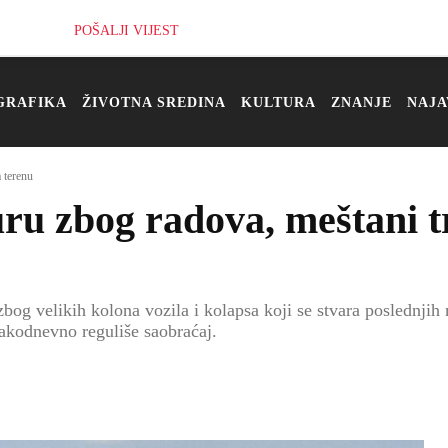
POŠALJI VIJEST
GRAFIKA
ŽIVOTNA SREDINA
KULTURA
ZNANJE
NAJA
 terenu
ru zbog radova, meštani t
og velikih kolona vozila i kolapsa koji se stvara poslednjih
svakodnevno reguliše saobraćaj.