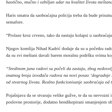
haotično, mučno i ozbiljan udar na kvalitet života meštana,
Haris smatra da saobraćajna policija treba da bude prisutn
semafore.
“Prolaze kroz crveno, tako da nastaju kolapsi u saobraćaju 
Njegov komšija Nihad Kadrić dodaje da su u početku radovi 
da su svi meštani davali barem moralnu podršku svima koj
“Sredinom juna radovi su počeli da zastaju, zbog nedovol
znatnog broja izvođača radova na novi posao ‘dogradnje sta
od stvarnog života. Realno funkcionisanje saobraćaja od 
Pojašnjava da se stvaraju velike gužve, te da su nervozni i
poslovne prostorije, dodatno hendikepirani smanjenjem o