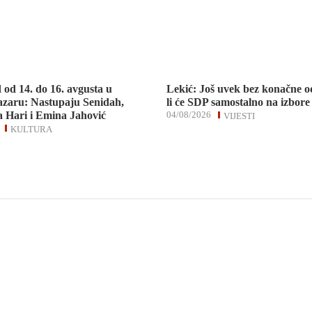
d od 14. do 16. avgusta u
Lekić: Još uvek bez konačne o
zaru: Nastupaju Senidah,
li će SDP samostalno na izbore
 Hari i Emina Jahović
04/08/2026
VIJESTI
KULTURA