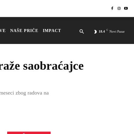
VE
NAŠE PRIČE
IMPACT
C
18.4
Novi Pazar
raže saobraćajce
 meseci zbog radova na