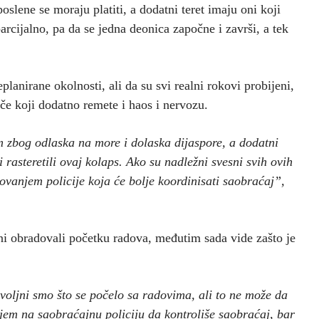
slene se moraju platiti, a dodatni teret imaju oni koji
arcijalno, pa da se jedna deonica započne i završi, a tek
lanirane okolnosti, ali da su svi realni rokovi probijeni,
ače koji dodatno remete i haos i nervozu.
m zbog odlaska na more i dolaska dijaspore, a dodatni
i rasteretili ovaj kolaps. Ako su nadležni svesni svih ovih
anjem policije koja će bolje koordinisati saobraćaj”,
ni obradovali početku radova, međutim sada vide zašto je
oljni smo što se počelo sa radovima, ali to ne može da
em na saobraćajnu policiju da kontroliše saobraćaj, bar