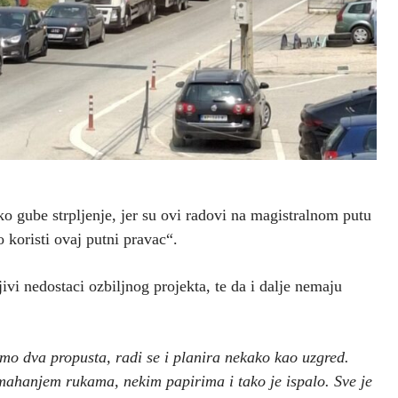
ko gube strpljenje, jer su ovi radovi na magistralnom putu
koristi ovaj putni pravac“.
ivi nedostaci ozbiljnog projekta, te da i dalje nemaju
o dva propusta, radi se i planira nekako kao uzgred.
 mahanjem rukama, nekim papirima i tako je ispalo. Sve je