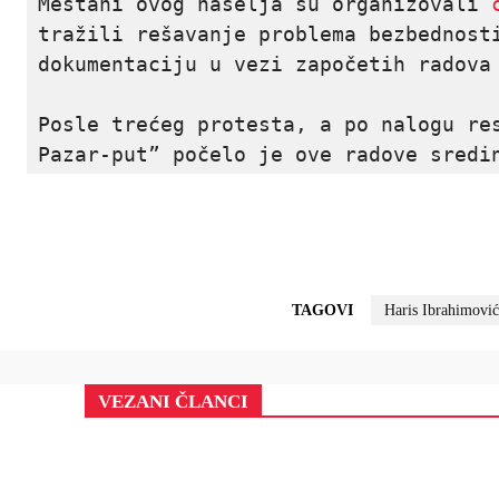
Meštani ovog naselja su organizovali 
tražili rešavanje problema bezbednosti
dokumentaciju u vezi započetih radova
Posle trećeg protesta, a po nalogu res
Pazar-put” počelo je ove radove sredi
TAGOVI
Haris Ibrahimović
VEZANI ČLANCI