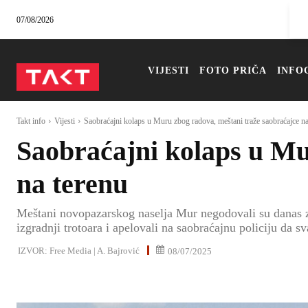
07/08/2026
VIJESTI
FOTO PRIČA
INFO
Takt info
Vijesti
Saobraćajni kolaps u Muru zbog radova, meštani traže saobraćajce na
Saobraćajni kolaps u Mu
na terenu
Meštani novopazarskog naselja Mur negodovali su danas zb
izgradnji trotoara i apelovali na saobraćajnu policiju da 
IZVOR:
Free Media | A. Bajrović
08/07/2025