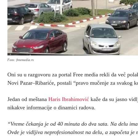
Foto: freemedia.rs
Oni su u razgovoru za portal Free media rekli da već pola
Novi Pazar–Ribariće, postali “pravo mučenje za svakog ko 
Jedan od meštana
Haris Ibrahimović
kaže da su jasno vidlj
nikakve informacije o dinamici radova.
“Vreme čekanja je od 40 minuta do dva sata. Na delu imam
Ovde je vidljiva neprofesionalnost na delu, a započeta je