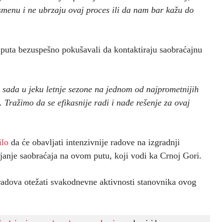
 smenu i ne ubrzaju ovaj proces ili da nam bar kažu do
puta bezuspešno pokušavali da kontaktiraju saobraćajnu
i sada u jeku letnje sezone na jednom od najprometnijih
 Tražimo da se efikasnije radi i nađe rešenje za ovaj
ilo
da će obavljati intenzivnije radove na izgradnji
vijanje saobraćaja na ovom putu, koji vodi ka Crnoj Gori.
 radova otežati svakodnevne aktivnosti stanovnika ovog