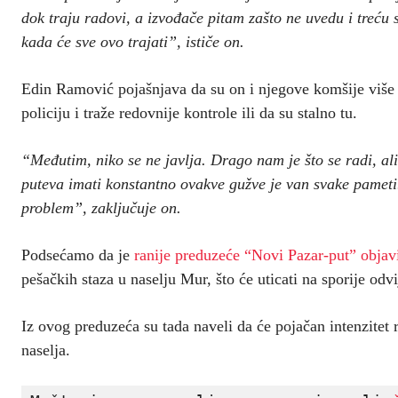
dok traju radovi, a izvođače pitam zašto ne uvedu i treću
kada će sve ovo trajati”, ističe on.
Edin Ramović pojašnjava da su on i njegove komšije više 
policiju i traže redovnije kontrole ili da su stalno tu.
“Međutim, niko se ne javlja. Drago nam je što se radi, al
puteva imati konstantno ovakve gužve je van svake pameti.
problem”, zaključuje on.
Podsećamo da je
ranije preduzeće “Novi Pazar-put” objav
pešačkih staza u naselju Mur, što će uticati na sporije od
Iz ovog preduzeća su tada naveli da će pojačan intenzitet
naselja.