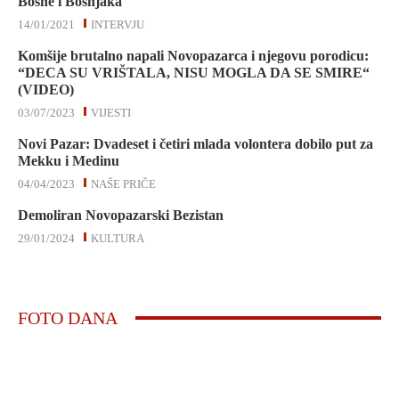
Bosne i Bošnjaka
14/01/2021
INTERVJU
Komšije brutalno napali Novopazarca i njegovu porodicu:
“DECA SU VRIŠTALA, NISU MOGLA DA SE SMIRE“
(VIDEO)
03/07/2023
VIJESTI
Novi Pazar: Dvadeset i četiri mlada volontera dobilo put za
Mekku i Medinu
04/04/2023
NAŠE PRIČE
Demoliran Novopazarski Bezistan
29/01/2024
KULTURA
FOTO DANA