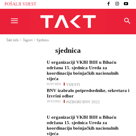
POŠALJI VIJEST
Takt info
Tagovi
Sjednica
sjednica
U organizaciji VKBI BIH u Bihaću
održana 15. sjednica Ureda za
koordinaciju bošnjačkih nacionalnih
vijeća
01/07/2024
VIJESTI
BNV izabralo potpredsednike, sekretara i
Izvršni odbor
29/12/2022
#IZBORI BNV 2022
U organizaciji VKBI BIH u Bihaću
održana 15. sjednica Ureda za
koordinaciju bošnjačkih nacionalnih
vijeća