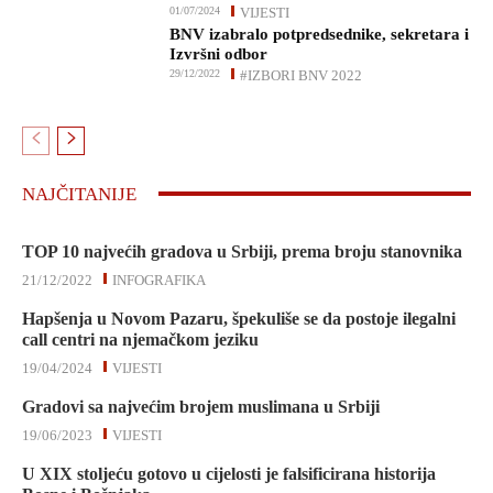
01/07/2024
VIJESTI
BNV izabralo potpredsednike, sekretara i
Izvršni odbor
29/12/2022
#IZBORI BNV 2022
NAJČITANIJE
TOP 10 najvećih gradova u Srbiji, prema broju stanovnika
21/12/2022
INFOGRAFIKA
Hapšenja u Novom Pazaru, špekuliše se da postoje ilegalni
call centri na njemačkom jeziku
19/04/2024
VIJESTI
Gradovi sa najvećim brojem muslimana u Srbiji
19/06/2023
VIJESTI
U XIX stoljeću gotovo u cijelosti je falsificirana historija