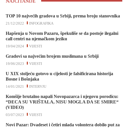
NAJČITANIJE
TOP 10 najvećih gradova u Srbiji, prema broju stanovnika
21/12/2022
INFOGRAFIKA
Hapšenja u Novom Pazaru, špekuliše se da postoje ilegalni
call centri na njemačkom jeziku
19/04/2024
VIJESTI
Gradovi sa najvećim brojem muslimana u Srbiji
19/06/2023
VIJESTI
U XIX stoljeću gotovo u cijelosti je falsificirana historija
Bosne i Bošnjaka
14/01/2021
INTERVJU
Komšije brutalno napali Novopazarca i njegovu porodicu:
“DECA SU VRIŠTALA, NISU MOGLA DA SE SMIRE“
(VIDEO)
03/07/2023
VIJESTI
Novi Pazar: Dvadeset i četiri mlada volontera dobilo put za