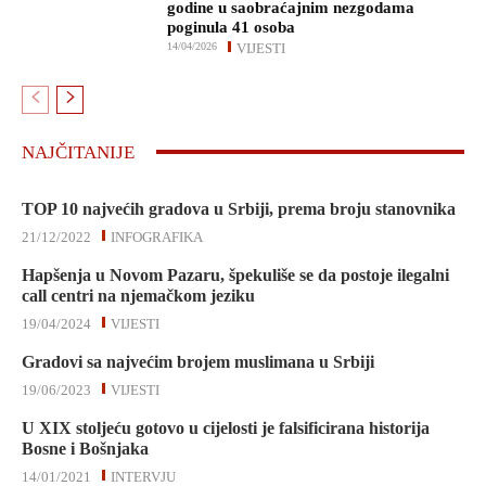
godine u saobraćajnim nezgodama
poginula 41 osoba
14/04/2026
VIJESTI
NAJČITANIJE
TOP 10 najvećih gradova u Srbiji, prema broju stanovnika
21/12/2022
INFOGRAFIKA
Hapšenja u Novom Pazaru, špekuliše se da postoje ilegalni
call centri na njemačkom jeziku
19/04/2024
VIJESTI
Gradovi sa najvećim brojem muslimana u Srbiji
19/06/2023
VIJESTI
U XIX stoljeću gotovo u cijelosti je falsificirana historija
Bosne i Bošnjaka
14/01/2021
INTERVJU