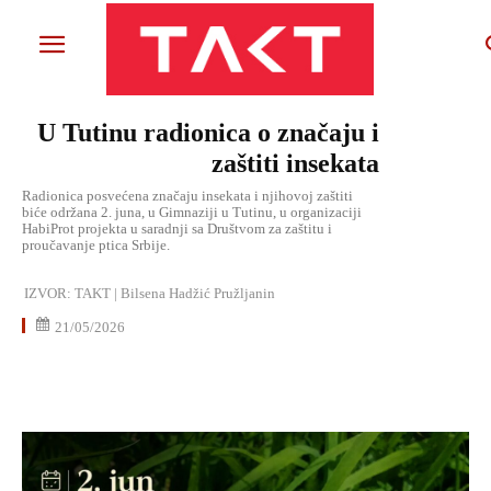
U Tutinu radionica o značaju i
zaštiti insekata
Radionica posvećena značaju insekata i njihovoj zaštiti
biće održana 2. juna, u Gimnaziji u Tutinu, u organizaciji
HabiProt projekta u saradnji sa Društvom za zaštitu i
proučavanje ptica Srbije.
IZVOR:
TAKT | Bilsena Hadžić Pružljanin
21/05/2026