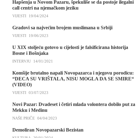
Hapšenja u Novom Pazaru, špekuliše se da postoje ilegalni
call centri na njemačkom jeziku
VIJESTI
19/04/2024
Gradovi sa najvećim brojem muslimana u Srbiji
VIJESTI
19/06/2023
U XIX stoljeću gotovo u cijelosti je falsificirana historija
Bosne i Bošnjaka
INTERVJU
14/01/2021
Komšije brutalno napali Novopazarca i njegovu porodicu:
“DECA SU VRIŠTALA, NISU MOGLA DA SE SMIRE“
(VIDEO)
VIJESTI
03/07/2023
Novi Pazar: Dvadeset i četiri mlada volontera dobilo put za
Mekku i Medinu
NAŠE PRIČE
04/04/2023
Demoliran Novopazarski Bezistan
KULTURA
29/01/2024