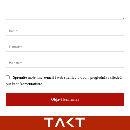
Komentar:
Ime
E-
mai
Web
Spremite moje ime, e-mail i web stranicu u ovom pregledniku sljedeći
put kada komentarirate.