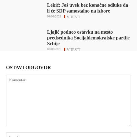
Lekić: Još uvek bez konačne odluke da
li će SDP samostalno na izbore
04/08/2026
VIJESTI
Ljajić podneo ostavku na mesto
predsednika Socijaldemokratske partije
Srbije
03/08/2026
VIJESTI
OSTAVI ODGOVOR
Komentar:
Ime