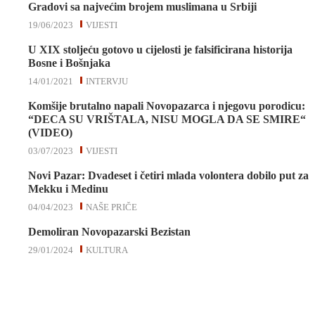
Gradovi sa najvećim brojem muslimana u Srbiji
19/06/2023
VIJESTI
U XIX stoljeću gotovo u cijelosti je falsificirana historija
Bosne i Bošnjaka
14/01/2021
INTERVJU
Komšije brutalno napali Novopazarca i njegovu porodicu:
“DECA SU VRIŠTALA, NISU MOGLA DA SE SMIRE“
(VIDEO)
03/07/2023
VIJESTI
Novi Pazar: Dvadeset i četiri mlada volontera dobilo put za
Mekku i Medinu
04/04/2023
NAŠE PRIČE
Demoliran Novopazarski Bezistan
29/01/2024
KULTURA