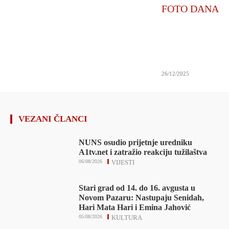
FOTO DANA
26/12/2025
VEZANI ČLANCI
NUNS osudio prijetnje uredniku
A1tv.net i zatražio reakciju tužilaštva
06/08/2026
VIJESTI
Stari grad od 14. do 16. avgusta u
Novom Pazaru: Nastupaju Senidah,
Hari Mata Hari i Emina Jahović
05/08/2026
KULTURA