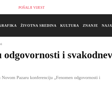
POŠALJI VIJEST
GRAFIKA
ŽIVOTNA SREDINA
KULTURA
ZNANJE
NAJA
ti
 odgovornosti i svakodnev
 u Novom Pazaru konferenciju „Fenomen odgovornosti i