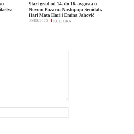
ku
Stari grad od 14. do 16. avgusta u
ilaštva
Novom Pazaru: Nastupaju Senidah,
Hari Mata Hari i Emina Jahović
05/08/2026
KULTURA
Website: