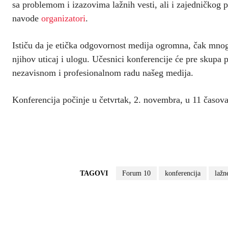
sa problemom i izazovima lažnih vesti, ali i zajedničkog 
navode
organizatori
.
Ističu da je etička odgovornost medija ogromna, čak mnogo
njihov uticaj i ulogu. Učesnici konferencije će pre skupa p
nezavisnom i profesionalnom radu našeg medija.
Konferencija počinje u četvrtak, 2. novembra, u 11 časova
TAGOVI
Forum 10
konferencija
lažn