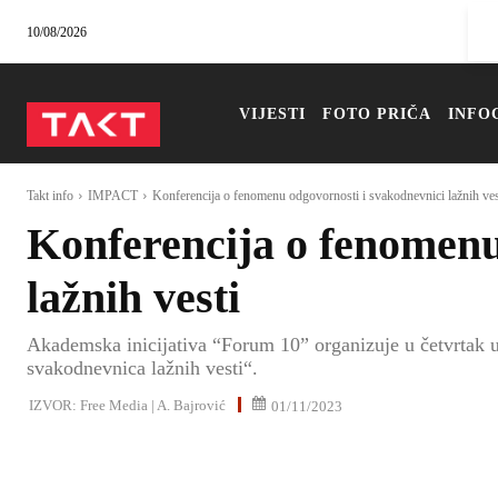
10/08/2026
VIJESTI
FOTO PRIČA
INFO
Takt info
IMPACT
Konferencija o fenomenu odgovornosti i svakodnevnici lažnih ves
Konferencija o fenomenu
lažnih vesti
Akademska inicijativa “Forum 10” organizuje u četvrtak
svakodnevnica lažnih vesti“.
IZVOR:
Free Media | A. Bajrović
01/11/2023