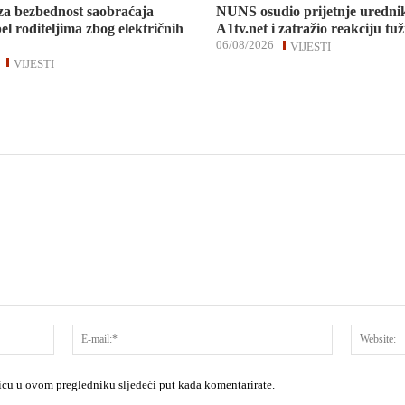
za bezbednost saobraćaja
NUNS osudio prijetnje uredni
el roditeljima zbog električnih
A1tv.net i zatražio reakciju tuž
06/08/2026
VIJESTI
VIJESTI
Ime:*
E-
mail:*
nicu u ovom pregledniku sljedeći put kada komentarirate.