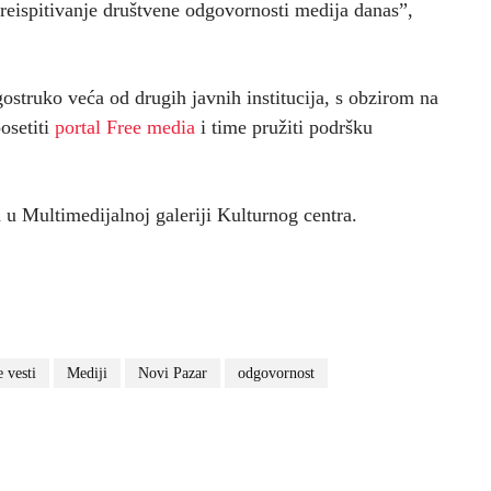
preispitivanje društvene odgovornosti medija danas”,
struko veća od drugih javnih institucija, s obzirom na
osetiti
portal Free media
i time pružiti podršku
 u Multimedijalnoj galeriji Kulturnog centra.
e vesti
Mediji
Novi Pazar
odgovornost