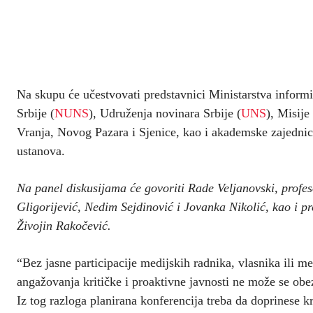
Na skupu će učestvovati predstavnici Ministarstva inform
Srbije (
NUNS
), Udruženja novinara Srbije (
UNS
), Misije
Vranja, Novog Pazara i Sjenice, kao i akademske zajednice
ustanova.
Na panel diskusijama će govoriti Rade Veljanovski, profes
Gligorijević, Nedim Sejdinović i Jovanka Nikolić, kao i p
Živojin Rakočević.
“Bez jasne participacije medijskih radnika, vlasnika ili m
angažovanja kritičke i proaktivne javnosti ne može se obe
Iz tog razloga planirana konferencija treba da doprinese k