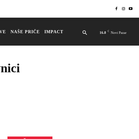
VE
NAŠE PRIČE
IMPACT
C
16.8
Novi Pazar
nici