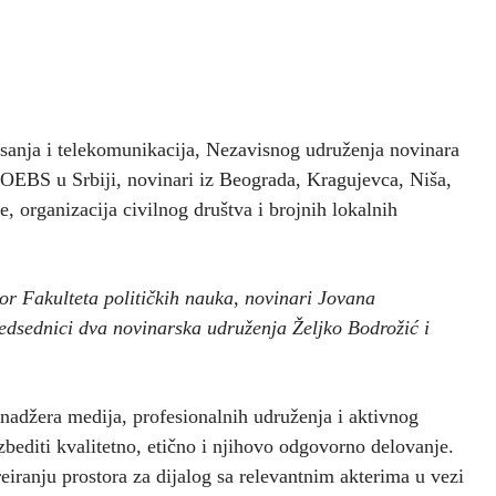
isanja i telekomunikacija, Nezavisnog udruženja novinara
 OEBS u Srbiji, novinari iz Beograda, Kragujevca, Niša,
, organizacija civilnog društva i brojnih lokalnih
or Fakulteta političkih nauka, novinari Jovana
redsednici dva novinarska udruženja Željko Bodrožić i
enadžera medija, profesionalnih udruženja i aktivnog
zbediti kvalitetno, etično i njihovo odgovorno delovanje.
reiranju prostora za dijalog sa relevantnim akterima u vezi