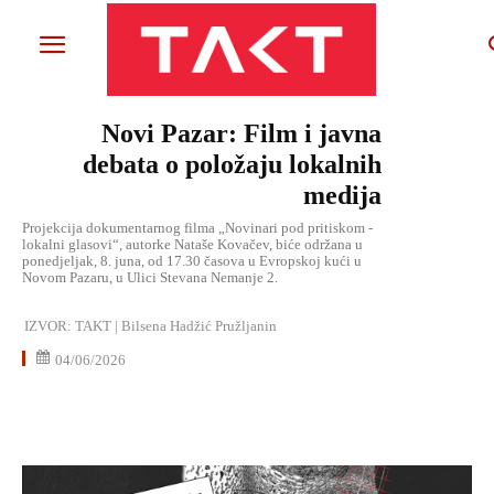
Novi Pazar: Film i javna
debata o položaju lokalnih
medija
Projekcija dokumentarnog filma „Novinari pod pritiskom -
lokalni glasovi“, autorke Nataše Kovačev, biće održana u
ponedjeljak, 8. juna, od 17.30 časova u Evropskoj kući u
Novom Pazaru, u Ulici Stevana Nemanje 2.
IZVOR:
TAKT | Bilsena Hadžić Pružljanin
04/06/2026