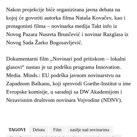
Nakon projekcije biće organizirana javna debata na
kojoj će govoriti autorka filma Nataša Kovačev, kao i
protagonisti filma – novinarka medija Takt info iz
Novog Pazara Nusreta Brunčević i novinar Razglasa iz
Novog Sada Žarko Bogosavljević.
Dokumentarni film „Novinari pod pritiskom – lokalni
glasovi“ nastao je uz podršku programa Innovation.
Media. Minds.: EU podrška javnom novinarstvu na
Zapadnom Balkanu, koji sprovodi Goethe-Institut u ime
Evropske komisije, u saradnji sa DW Akademijom i
Nezavisnim društvom novinara Vojvodine (NDNV).
TAGOVI
Debata
Film
nasilje nad novinarima