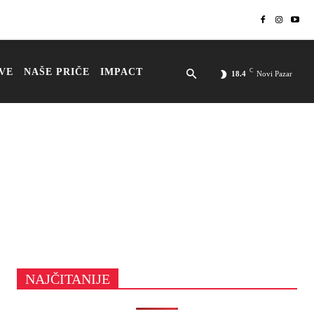
VE
NAŠE PRIČE
IMPACT
C
18.4
Novi Pazar
NAJČITANIJE