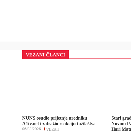
VEZANI ČLANCI
NUNS osudio prijetnje uredniku
Stari gra
A1tv.net i zatražio reakciju tužilaštva
Novom Pa
06/08/2026
Hari Mata
VIJESTI