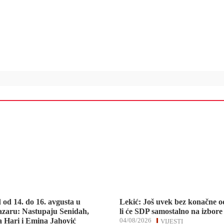
d od 14. do 16. avgusta u
Lekić: Još uvek bez konačne o
zaru: Nastupaju Senidah,
li će SDP samostalno na izbore
 Hari i Emina Jahović
04/08/2026
VIJESTI