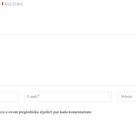
KULTURA
Ime:*
E-
mail:*
nicu u ovom pregledniku sljedeći put kada komentarirate.