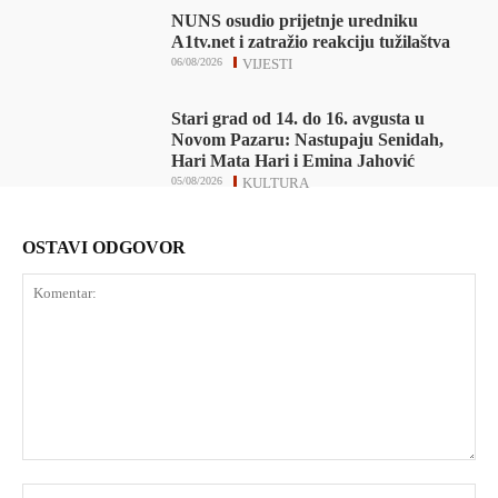
NUNS osudio prijetnje uredniku
A1tv.net i zatražio reakciju tužilaštva
06/08/2026
VIJESTI
Stari grad od 14. do 16. avgusta u
Novom Pazaru: Nastupaju Senidah,
Hari Mata Hari i Emina Jahović
05/08/2026
KULTURA
OSTAVI ODGOVOR
Komentar:
Ime