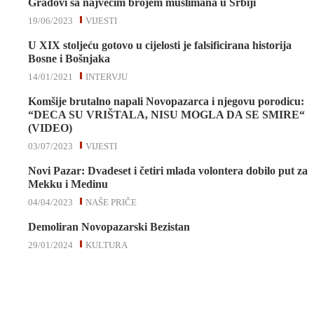
Gradovi sa najvećim brojem muslimana u Srbiji
19/06/2023
VIJESTI
U XIX stoljeću gotovo u cijelosti je falsificirana historija
Bosne i Bošnjaka
14/01/2021
INTERVJU
Komšije brutalno napali Novopazarca i njegovu porodicu:
“DECA SU VRIŠTALA, NISU MOGLA DA SE SMIRE“
(VIDEO)
03/07/2023
VIJESTI
Novi Pazar: Dvadeset i četiri mlada volontera dobilo put za
Mekku i Medinu
04/04/2023
NAŠE PRIČE
Demoliran Novopazarski Bezistan
29/01/2024
KULTURA