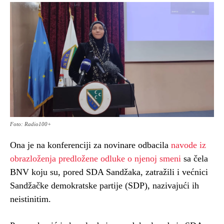
Foto: Radio100+
Ona je na konferenciji za novinare odbacila
navode iz
obrazloženja predložene odluke o njenoj smeni
sa čela
BNV koju su, pored SDA Sandžaka, zatražili i većnici
Sandžačke demokratske partije (SDP), nazivajući ih
neistinitim.