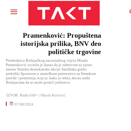
Pramenković: Propuštena
istorijska prilika, BNV deo
političke trgovine
Predsednica Bošnjačkog nacionalnog vijeća Misala
Pramenković ocenila je danas da je zahtevom za njenu
smenu Stranka demokratske akcije Sandžaka grubo
prekršila Sporazum o strateškom partnerstvu sa Strankom
pravde i pomirenja, koji je, kako je rekla, davao nadu
Bošnjacima da se može postići jedinstvo.
IZVOR:
Radio100+ | Nikola Kočović
07/08/2024