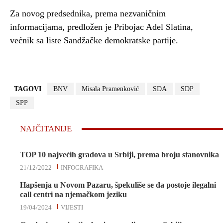
Za novog predsednika, prema nezvaničnim
informacijama, predložen je Pribojac Adel Slatina,
većnik sa liste Sandžačke demokratske partije.
TAGOVI
BNV
Misala Pramenković
SDA
SDP
SPP
NAJČITANIJE
TOP 10 najvećih gradova u Srbiji, prema broju stanovnika
21/12/2022
INFOGRAFIKA
Hapšenja u Novom Pazaru, špekuliše se da postoje ilegalni
call centri na njemačkom jeziku
19/04/2024
VIJESTI