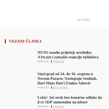
26/12/2025
VEZANI ČLANCI
NUNS osudio prijetnje uredniku
A1tv.net i zatražio reakciju tužilaštva
06/08/2026
VIJESTI
Stari grad od 14. do 16. avgusta u
Novom Pazaru: Nastupaju Senidah,
Hari Mata Hari i Emina Jahović
05/08/2026
KULTURA
Lekić: Još uvek bez konačne odluke da
li će SDP samostalno na izbore
04/08/2026
VIJESTI