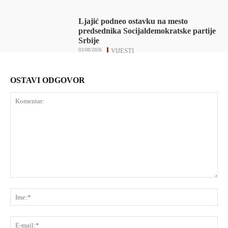
Ljajić podneo ostavku na mesto
predsednika Socijaldemokratske partije
Srbije
03/08/2026
VIJESTI
OSTAVI ODGOVOR
Komentar:
Ime
E-