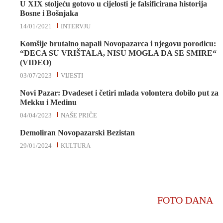
U XIX stoljeću gotovo u cijelosti je falsificirana historija
Bosne i Bošnjaka
14/01/2021
INTERVJU
Komšije brutalno napali Novopazarca i njegovu porodicu:
“DECA SU VRIŠTALA, NISU MOGLA DA SE SMIRE“
(VIDEO)
03/07/2023
VIJESTI
Novi Pazar: Dvadeset i četiri mlada volontera dobilo put za
Mekku i Medinu
04/04/2023
NAŠE PRIČE
Demoliran Novopazarski Bezistan
29/01/2024
KULTURA
FOTO DANA