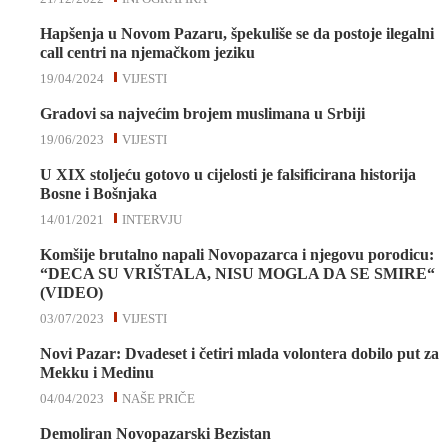
Hapšenja u Novom Pazaru, špekuliše se da postoje ilegalni
call centri na njemačkom jeziku
19/04/2024
VIJESTI
Gradovi sa najvećim brojem muslimana u Srbiji
19/06/2023
VIJESTI
U XIX stoljeću gotovo u cijelosti je falsificirana historija
Bosne i Bošnjaka
14/01/2021
INTERVJU
Komšije brutalno napali Novopazarca i njegovu porodicu:
“DECA SU VRIŠTALA, NISU MOGLA DA SE SMIRE“
(VIDEO)
03/07/2023
VIJESTI
Novi Pazar: Dvadeset i četiri mlada volontera dobilo put za
Mekku i Medinu
04/04/2023
NAŠE PRIČE
Demoliran Novopazarski Bezistan