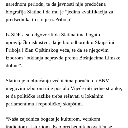
narednom periodu, te da javnosti nije predočena
biografija Slatine i da mu je “jedina kvalifikacija za
predsednika to što je iz Priboja”.
Iz SDP-a su odgovorili da Slatina ima bogato
upravljačko iskustvo, da je bio odbornik u Skupštini
Priboja i član Opštinskog veća, te da se njegovim
izborom “otklanja nepravda prema Bošnjacima Limske
doline”.
Slatina je u obraćanju većnicima poručio da BNV
njegovim izborom nije postalo Vijeće niti jedne stranke,
te da političke razlike treba rešavati u lokalnim
parlamentima i republičkoj skupštini.
“Naša zajednica bogata je kulturom, verskom
tradicijom i istorijom. Kao predsednik posvetiću se