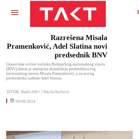
Razrešena Misala
Pramenković, Adel Slatina novi
predsednik BNV
Glasovima većine većnika Bošnjačkog nacionalnog vijeća
(BNV) danas je smenjena dosadašnja predsednica tog
nacionalnog saveta Misala Pramenković, a za novog
predsednika izabran Adel Slatina.
IZVOR:
Radio100+ | Nikola Kočović
09/08/2024