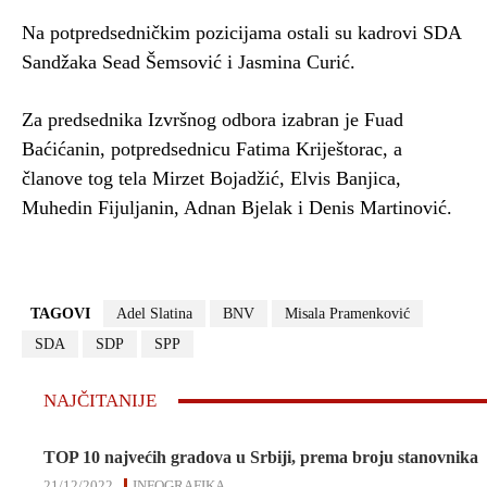
Na potpredsedničkim pozicijama ostali su kadrovi SDA
Sandžaka Sead Šemsović i Jasmina Curić.
Za predsednika Izvršnog odbora izabran je Fuad
Baćićanin, potpredsednicu Fatima Kriještorac, a
članove tog tela Mirzet Bojadžić, Elvis Banjica,
Muhedin Fijuljanin, Adnan Bjelak i Denis Martinović.
TAGOVI
Adel Slatina
BNV
Misala Pramenković
SDA
SDP
SPP
NAJČITANIJE
TOP 10 najvećih gradova u Srbiji, prema broju stanovnika
21/12/2022
INFOGRAFIKA