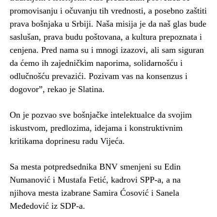
promovisanju i očuvanju tih vrednosti, a posebno zaštiti
prava bošnjaka u Srbiji. Naša misija je da naš glas bude
saslušan, prava budu poštovana, a kultura prepoznata i
cenjena. Pred nama su i mnogi izazovi, ali sam siguran
da ćemo ih zajedničkim naporima, solidarnošću i
odlučnošću prevazići. Pozivam vas na konsenzus i
dogovor”, rekao je Slatina.
On je pozvao sve bošnjačke intelektualce da svojim
iskustvom, predlozima, idejama i konstruktivnim
kritikama doprinesu radu Vijeća.
Sa mesta potpredsednika BNV smenjeni su Edin
Numanović i Mustafa Fetić, kadrovi SPP-a, a na
njihova mesta izabrane Samira Ćosović i Sanela
Međedović iz SDP-a.