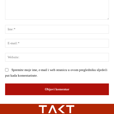
Komentar:
Ime
E-
mai
Web
Spremite moje ime, e-mail i web stranicu u ovom pregledniku sljedeći
put kada komentarirate.