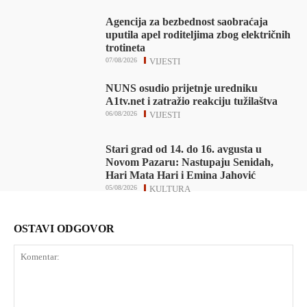
Agencija za bezbednost saobraćaja
uputila apel roditeljima zbog električnih
trotineta
07/08/2026
VIJESTI
NUNS osudio prijetnje uredniku
A1tv.net i zatražio reakciju tužilaštva
06/08/2026
VIJESTI
Stari grad od 14. do 16. avgusta u
Novom Pazaru: Nastupaju Senidah,
Hari Mata Hari i Emina Jahović
05/08/2026
KULTURA
OSTAVI ODGOVOR