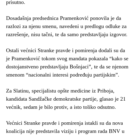
prisutno.
Dosadašnja predsednica Pramenković ponovila je da
razlozi za njenu smenu, navedeni u predlogu odluke za
razrešenje, nisu tačni, te da samo predstavljaju izgovor.
Ostali većnici Stranke pravde i pomirenja dodali su da
je Pramenković tokom svog mandata pokazala “kako se
dostojanstveno predstavljaju Bošnjaci”, te da se njenom
smenom “nacionalni interesi podređuju partijskim”.
Za Slatinu, specijalistu opšte medicine iz Priboja,
kandidata Sandžačke demokratske partije, glasao je 21
većnik, sedam je bilo protiv, a isto toliko odsutno.
Većnici Stranke pravde i pomirenja istakli su da nova
koalicija nije predstavila viziju i program rada BNV u