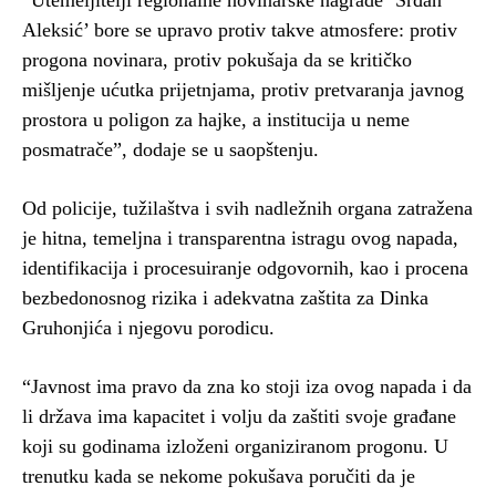
“Utemeljitelji regionalne novinarske nagrade ‘Srđan
Aleksić’ bore se upravo protiv takve atmosfere: protiv
progona novinara, protiv pokušaja da se kritičko
mišljenje ućutka prijetnjama, protiv pretvaranja javnog
prostora u poligon za hajke, a institucija u neme
posmatrače”, dodaje se u saopštenju.
Od policije, tužilaštva i svih nadležnih organa zatražena
je hitna, temeljna i transparentna istragu ovog napada,
identifikacija i procesuiranje odgovornih, kao i procena
bezbedonosnog rizika i adekvatna zaštita za Dinka
Gruhonjića i njegovu porodicu.
“Javnost ima pravo da zna ko stoji iza ovog napada i da
li država ima kapacitet i volju da zaštiti svoje građane
koji su godinama izloženi organiziranom progonu. U
trenutku kada se nekome pokušava poručiti da je