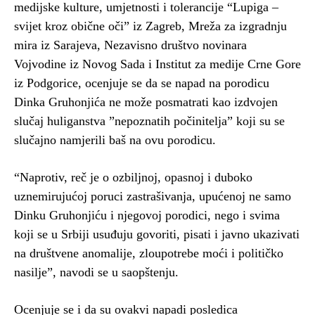
medijske kulture, umjetnosti i tolerancije “Lupiga –
svijet kroz obične oči” iz Zagreb, Mreža za izgradnju
mira iz Sarajeva, Nezavisno društvo novinara
Vojvodine iz Novog Sada i Institut za medije Crne Gore
iz Podgorice, ocenjuje se da se napad na porodicu
Dinka Gruhonjića ne može posmatrati kao izdvojen
slučaj huliganstva ”nepoznatih počinitelja” koji su se
slučajno namjerili baš na ovu porodicu.
“Naprotiv, reč je o ozbiljnoj, opasnoj i duboko
uznemirujućoj poruci zastrašivanja, upućenoj ne samo
Dinku Gruhonjiću i njegovoj porodici, nego i svima
koji se u Srbiji usuđuju govoriti, pisati i javno ukazivati
na društvene anomalije, zloupotrebe moći i političko
nasilje”, navodi se u saopštenju.
Ocenjuje se i da su ovakvi napadi posledica