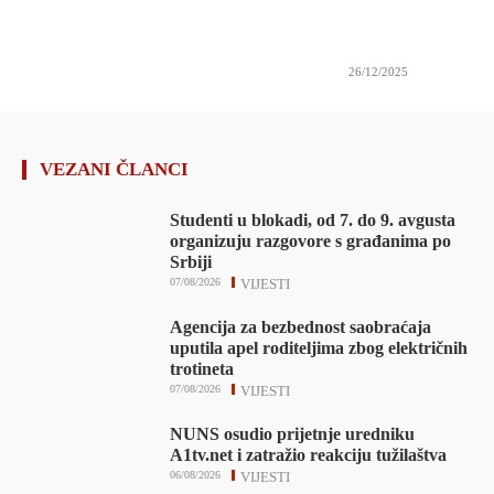
26/12/2025
VEZANI ČLANCI
Studenti u blokadi, od 7. do 9. avgusta
organizuju razgovore s građanima po
Srbiji
07/08/2026
VIJESTI
Agencija za bezbednost saobraćaja
uputila apel roditeljima zbog električnih
trotineta
07/08/2026
VIJESTI
NUNS osudio prijetnje uredniku
A1tv.net i zatražio reakciju tužilaštva
06/08/2026
VIJESTI