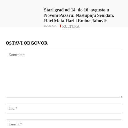
Stari grad od 14. do 16. avgusta u
Novom Pazaru: Nastupaju Senidah,
Hari Mata Hari i Emina Jahović
05/08/2026
KULTURA
OSTAVI ODGOVOR
Komentar:
Ime
E-