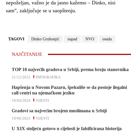
nepoželjan, važno je da jasno kažemo – Dinko, nisi
sam”, zaključuje se u saopštenju.
TAGOVI
Dinko Gruhonjić
napad
NVO
osuda
NAJČITANIJE
TOP 10 najvećih gradova u Srbiji, prema broju stanovnika
21/12/2022
INFOGRAFIKA
Hapšenja u Novom Pazaru, špekuliše se da postoje ilegalni
call centri na njemačkom jeziku
19/04/2024
VIJESTI
Gradovi sa najvećim brojem muslimana u Srbiji
19/06/2023
VIJESTI
U XIX stoljeću gotovo u cijelosti je falsificirana historija