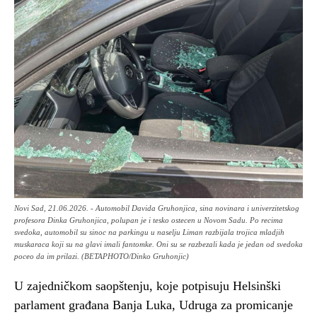
Novi Sad, 21.06.2026. - Automobil Davida Gruhonjica, sina novinara i univerzitetskog
profesora Dinka Gruhonjica, polupan je i tesko ostecen u Novom Sadu. Po recima
svedoka, automobil su sinoc na parkingu u naselju Liman razbijala trojica mladjih
muskaraca koji su na glavi imali fantomke. Oni su se razbezali kada je jedan od svedoka
poceo da im prilazi. (BETAPHOTO/Dinko Gruhonjic)
U zajedničkom saopštenju, koje potpisuju Helsinški
parlament građana Banja Luka, Udruga za promicanje