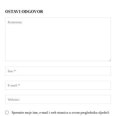
OSTAVI ODGOVOR
Komentar:
Ime
E-
mai
Web
Spremite moje ime, e-mail i web stranicu u ovom pregledniku sljedeći