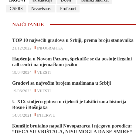
TAGOVI
akreditacija
DUNP
Granski sindikat
GSPRS
Nezavisnost
Profesori
NAJČITANIJE
TOP 10 najvećih gradova u Srbiji, prema broju stanovnika
21/12/2022
INFOGRAFIKA
Hapšenja u Novom Pazaru, špekuliše se da postoje ilegalni
call centri na njemačkom jeziku
19/04/2024
VIJESTI
Gradovi sa najvećim brojem muslimana u Srbiji
19/06/2023
VIJESTI
U XIX stoljeću gotovo u cijelosti je falsificirana historija
Bosne i Bošnjaka
14/01/2021
INTERVJU
Komšije brutalno napali Novopazarca i njegovu porodicu:
“DECA SU VRIŠTALA, NISU MOGLA DA SE SMIRE“