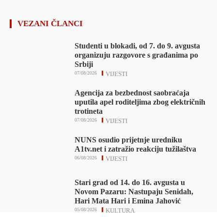
VEZANI ČLANCI
Studenti u blokadi, od 7. do 9. avgusta
organizuju razgovore s građanima po
Srbiji
07/08/2026
VIJESTI
Agencija za bezbednost saobraćaja
uputila apel roditeljima zbog električnih
trotineta
07/08/2026
VIJESTI
NUNS osudio prijetnje uredniku
A1tv.net i zatražio reakciju tužilaštva
06/08/2026
VIJESTI
Stari grad od 14. do 16. avgusta u
Novom Pazaru: Nastupaju Senidah,
Hari Mata Hari i Emina Jahović
05/08/2026
KULTURA