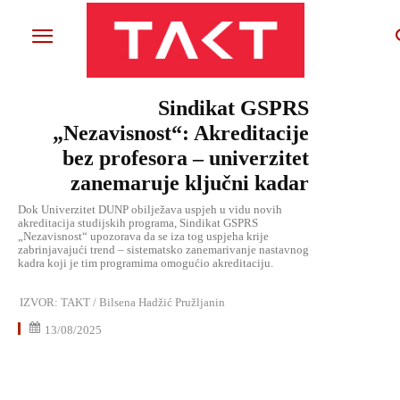
Sindikat GSPRS
„Nezavisnost“: Akreditacije
bez profesora – univerzitet
zanemaruje ključni kadar
Dok Univerzitet DUNP obilježava uspjeh u vidu novih
akreditacija studijskih programa, Sindikat GSPRS
„Nezavisnost“ upozorava da se iza tog uspjeha krije
zabrinjavajući trend – sistematsko zanemarivanje nastavnog
kadra koji je tim programima omogućio akreditaciju.
IZVOR:
TAKT / Bilsena Hadžić Pružljanin
13/08/2025