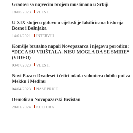
Gradovi sa najvećim brojem muslimana u Srbiji
19/06/2023
VIJESTI
U XIX stoljeću gotovo u cijelosti je falsificirana historija
Bosne i Bošnjaka
14/01/2021
INTERVJU
Komšije brutalno napali Novopazarca i njegovu porodicu:
“DECA SU VRIŠTALA, NISU MOGLA DA SE SMIRE“
(VIDEO)
03/07/2023
VIJESTI
Novi Pazar: Dvadeset i četiri mlada volontera dobilo put za
Mekku i Medinu
04/04/2023
NAŠE PRIČE
Demoliran Novopazarski Bezistan
29/01/2024
KULTURA