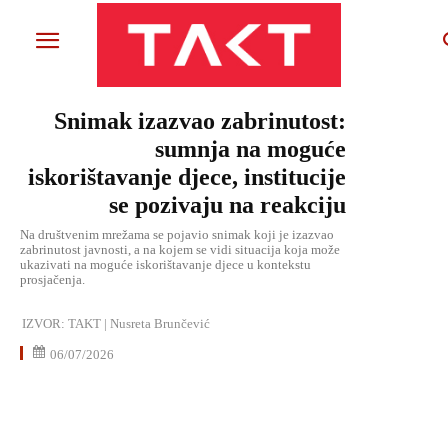
Snimak izazvao zabrinutost:
sumnja na moguće
iskorištavanje djece, institucije
se pozivaju na reakciju
Na društvenim mrežama se pojavio snimak koji je izazvao
zabrinutost javnosti, a na kojem se vidi situacija koja može
ukazivati na moguće iskorištavanje djece u kontekstu
prosjačenja.
IZVOR:
TAKT | Nusreta Brunčević
06/07/2026