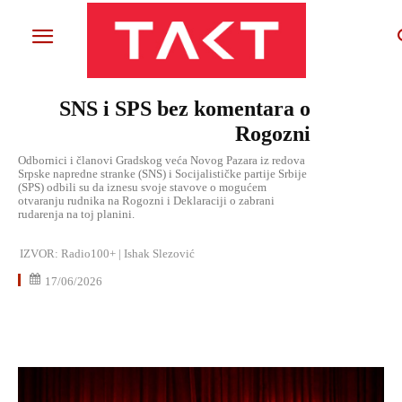
SNS i SPS bez komentara o
Rogozni
Odbornici i članovi Gradskog veća Novog Pazara iz redova
Srpske napredne stranke (SNS) i Socijalističke partije Srbije
(SPS) odbili su da iznesu svoje stavove o mogućem
otvaranju rudnika na Rogozni i Deklaraciji o zabrani
rudarenja na toj planini.
IZVOR:
Radio100+ | Ishak Slezović
17/06/2026