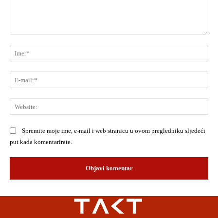
Komentar:
Ime
E-
mai
Web
Spremite moje ime, e-mail i web stranicu u ovom pregledniku sljedeći
put kada komentarirate.