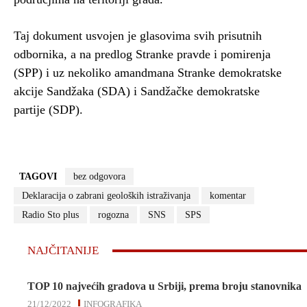
Taj dokument usvojen je glasovima svih prisutnih
odbornika, a na predlog Stranke pravde i pomirenja
(SPP) i uz nekoliko amandmana Stranke demokratske
akcije Sandžaka (SDA) i Sandžačke demokratske
partije (SDP).
TAGOVI
bez odgovora
Deklaracija o zabrani geoloških istraživanja
komentar
Radio Sto plus
rogozna
SNS
SPS
NAJČITANIJE
TOP 10 najvećih gradova u Srbiji, prema broju stanovnika
21/12/2022
INFOGRAFIKA