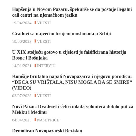
Hapšenja u Novom Pazaru, špekuliše se da postoje ilegalni
call centri na njemačkom jeziku
19/04/2024
VIJESTI
Gradovi sa najvećim brojem muslimana u Srbiji
19/06/2023
VIJESTI
U XIX stoljeću gotovo u cijelosti je falsificirana historija
Bosne i Bošnjaka
14/01/2021
INTERVJU
Komšije brutalno napali Novopazarca i njegovu porodicu:
“DECA SU VRIŠTALA, NISU MOGLA DA SE SMIRE“
(VIDEO)
03/07/2023
VIJESTI
Novi Pazar: Dvadeset i četiri mlada volontera dobilo put za
Mekku i Medinu
04/04/2023
NAŠE PRIČE
Demoliran Novopazarski Bezistan