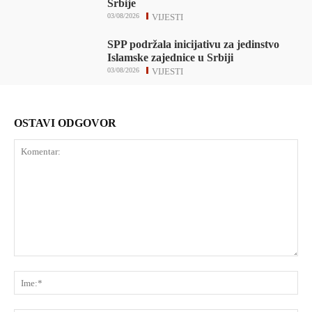
Srbije
03/08/2026
VIJESTI
SPP podržala inicijativu za jedinstvo
Islamske zajednice u Srbiji
03/08/2026
VIJESTI
OSTAVI ODGOVOR
Komentar:
Ime