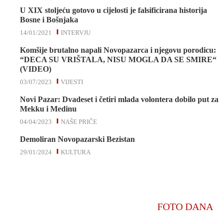
U XIX stoljeću gotovo u cijelosti je falsificirana historija
Bosne i Bošnjaka
14/01/2021
INTERVJU
Komšije brutalno napali Novopazarca i njegovu porodicu:
“DECA SU VRIŠTALA, NISU MOGLA DA SE SMIRE“
(VIDEO)
03/07/2023
VIJESTI
Novi Pazar: Dvadeset i četiri mlada volontera dobilo put za
Mekku i Medinu
04/04/2023
NAŠE PRIČE
Demoliran Novopazarski Bezistan
29/01/2024
KULTURA
FOTO DANA