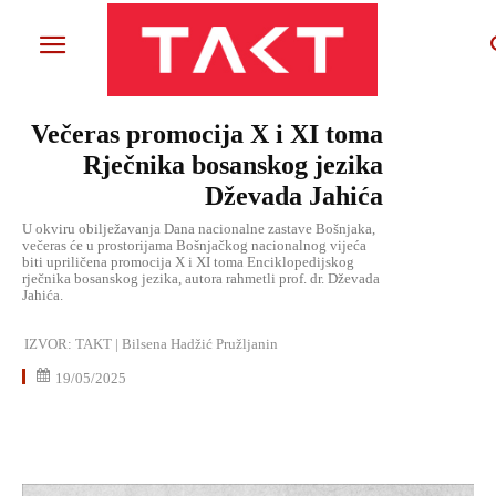
Večeras promocija X i XI toma
Rječnika bosanskog jezika
Dževada Jahića
U okviru obilježavanja Dana nacionalne zastave Bošnjaka,
večeras će u prostorijama Bošnjačkog nacionalnog vijeća
biti upriličena promocija X i XI toma Enciklopedijskog
rječnika bosanskog jezika, autora rahmetli prof. dr. Dževada
Jahića.
IZVOR:
TAKT | Bilsena Hadžić Pružljanin
19/05/2025