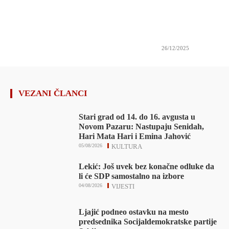
26/12/2025
VEZANI ČLANCI
Stari grad od 14. do 16. avgusta u
Novom Pazaru: Nastupaju Senidah,
Hari Mata Hari i Emina Jahović
05/08/2026
KULTURA
Lekić: Još uvek bez konačne odluke da
li će SDP samostalno na izbore
04/08/2026
VIJESTI
Ljajić podneo ostavku na mesto
predsednika Socijaldemokratske partije