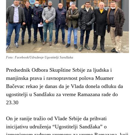
Foto: Facebook/Udruženje Ugostitelji Sandžaka
Predsednik Odbora Skupštine Srbije za ljudska i
manjinska prava i ravnopravnost polova Muamer
Bačevac rekao je danas da je Vlada donela odluku da
ugostitelji u Sandžaku za vreme Ramazana rade do
23.30
On je ranije tražio od Vlade Srbije da prihvati
inicijativu udruženja “Ugostitelji Sandžaka” o
izmenjenom radnom vremenu za vreme Ramazana, koji