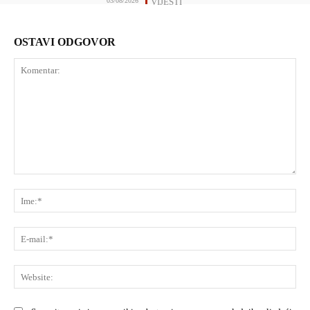
03/08/2026
VIJESTI
OSTAVI ODGOVOR
Komentar:
Ime
E-
mai
Web