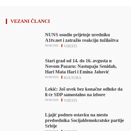
VEZANI ČLANCI
NUNS osudio prijetnje uredniku
A1tv.net i zatražio reakciju tužilaštva
06/08/2026
VIJESTI
Stari grad od 14. do 16. avgusta u
Novom Pazaru: Nastupaju Senidah,
Hari Mata Hari i Emina Jahović
05/08/2026
KULTURA
Lekić: Još uvek bez konačne odluke da
li će SDP samostalno na izbore
04/08/2026
VIJESTI
Ljajić podneo ostavku na mesto
predsednika Socijaldemokratske partije
Srbije