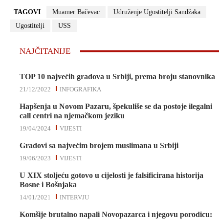
TAGOVI
Muamer Bačevac
Udruženje Ugostitelji Sandžaka
Ugostitelji
USS
NAJČITANIJE
TOP 10 najvećih gradova u Srbiji, prema broju stanovnika
21/12/2022
INFOGRAFIKA
Hapšenja u Novom Pazaru, špekuliše se da postoje ilegalni
call centri na njemačkom jeziku
19/04/2024
VIJESTI
Gradovi sa najvećim brojem muslimana u Srbiji
19/06/2023
VIJESTI
U XIX stoljeću gotovo u cijelosti je falsificirana historija
Bosne i Bošnjaka
14/01/2021
INTERVJU
Komšije brutalno napali Novopazarca i njegovu porodicu: