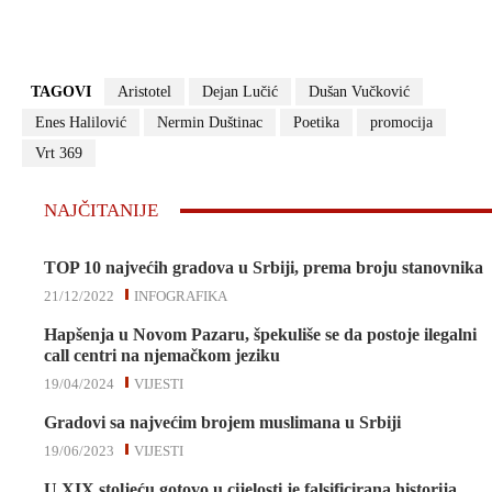
TAGOVI
Aristotel
Dejan Lučić
Dušan Vučković
Enes Halilović
Nermin Duštinac
Poetika
promocija
Vrt 369
NAJČITANIJE
TOP 10 najvećih gradova u Srbiji, prema broju stanovnika
21/12/2022
INFOGRAFIKA
Hapšenja u Novom Pazaru, špekuliše se da postoje ilegalni
call centri na njemačkom jeziku
19/04/2024
VIJESTI
Gradovi sa najvećim brojem muslimana u Srbiji
19/06/2023
VIJESTI
U XIX stoljeću gotovo u cijelosti je falsificirana historija