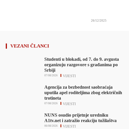
26/12/2025
VEZANI ČLANCI
Studenti u blokadi, od 7. do 9. avgusta
organizuju razgovore s građanima po
Srbiji
07/08/2026
VIJESTI
Agencija za bezbednost saobraćaja
uputila apel roditeljima zbog električnih
trotineta
07/08/2026
VIJESTI
NUNS osudio prijetnje uredniku
A1tv.net i zatražio reakciju tužilaštva
06/08/2026
VIJESTI