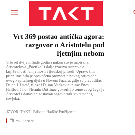
Vrt 369 postao antička agora:
razgovor o Aristotelu pod
ljetnjim nebom
Više od dvije hiljade godina nakon što je napisana,
Aristotelova „Poetika“ i dalje izaziva rasprave o
književnosti, umjetnosti i ljudskoj prirodi. Upravo tim
pitanjima bila je posvećena promocija novog prijevoda
ovog kapitalnog djela u Novom Pazaru, gdje su prevodilac
Dejan J. Lučić, filozof Dušan Vučković, pisac Enes
Halilović i dr. Nermin Duštinac govorili o tome zbog čega je
Aristotel i danas neizostavan sagovornik savremenog
čovjeka.
IZVOR:
TAKT | Bilsena Hadžić Pružljanin
29/06/2026