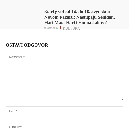
Stari grad od 14. do 16. avgusta u
Novom Pazaru: Nastupaju Senidah,
Hari Mata Hari i Emina Jahović
05/08/2026
KULTURA
OSTAVI ODGOVOR
Komentar:
Ime
E-