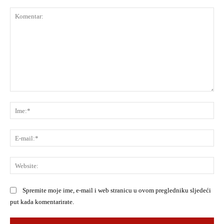
Komentar:
Ime
E-
mai
Web
Spremite moje ime, e-mail i web stranicu u ovom pregledniku sljedeći
put kada komentarirate.