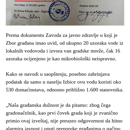
Prema dokumentu Zavoda za javno zdravlje u koji je
Zbor građana imao uvid, od ukupno 20 uzoraka vode iz
lokalnih vodovoda i izvora van gradske mreže, čak 16
uzoraka ocijenjeno je kao mikrobiološki neispravno.
Kako se navodi u saopštenju, posebno zabrinjava
podatak da samo u naselju Izbice ovu vodu koristi oko
530 domaćinstava, odnosno približno 1.600 stanovnika.
„Naša građanska dužnost je da pitamo: zbog čega
gradonačelnik, kao prvi čovek grada koji je zvanično
primio ovaj izveštaj, nije preuzeo odgovornost da hitno
alarmira javnost i uputi preporuke građanima o načinu