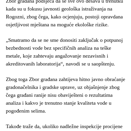
Zbor građana podsjeća da se sve ovo dešava u trenutku
kada su u fokusu javnosti geološka istraživanja na
Rogozni, zbog čega, kako ocjenjuju, postoji opravdana
osjetljivost mještana na moguće ekološke rizike.
„Smatramo da se ne sme donositi zaključak o potpunoj
bezbednosti vode bez specifičnih analiza na teške
metale, koje zahtevaju angažovanje nezavisnih i
akreditovanih laboratorija“, navodi se u saopštenju.
Zbog toga Zbor građana zahtijeva hitno javno obraćanje
gradonačelnika i gradske uprave, uz objašnjenje zbog
čega građani ranije nisu obaviješteni o rezultatima
analiza i kakvo je trenutno stanje kvaliteta vode u
pogođenim selima.
Takođe traže da, ukoliko nadležne inspekcije procijene