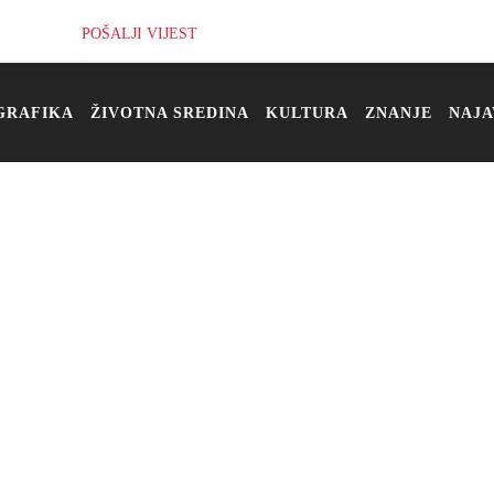
POŠALJI VIJEST
GRAFIKA
ŽIVOTNA SREDINA
KULTURA
ZNANJE
NAJA