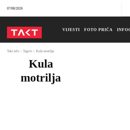
07/08/2026
VIJESTI
FOTO PRIČA
INFO
Takt info
Tagovi
Kula motrilja
Kula
motrilja