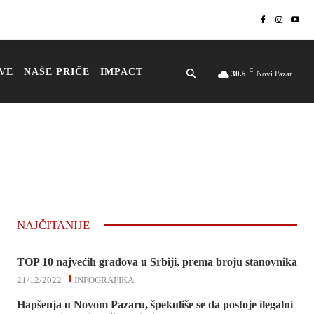
VE
NAŠE PRIČE
IMPACT
C
30.6
Novi Pazar
NAJČITANIJE
TOP 10 najvećih gradova u Srbiji, prema broju stanovnika
21/12/2022
INFOGRAFIKA
Hapšenja u Novom Pazaru, špekuliše se da postoje ilegalni