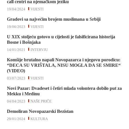
call centri na njemačkom jeziku
19/04/2024
VIJESTI
Gradovi sa najvećim brojem muslimana u Srbiji
19/06/2023
VIJESTI
U XIX stoljeću gotovo u cijelosti je falsificirana historija
Bosne i Bošnjaka
14/01/2021
INTERVJU
Komšije brutalno napali Novopazarca i njegovu porodicu:
“DECA SU VRIŠTALA, NISU MOGLA DA SE SMIRE“
(VIDEO)
03/07/2023
VIJESTI
Novi Pazar: Dvadeset i četiri mlada volontera dobilo put za
Mekku i Medinu
04/04/2023
NAŠE PRIČE
Demoliran Novopazarski Bezistan
29/01/2024
KULTURA