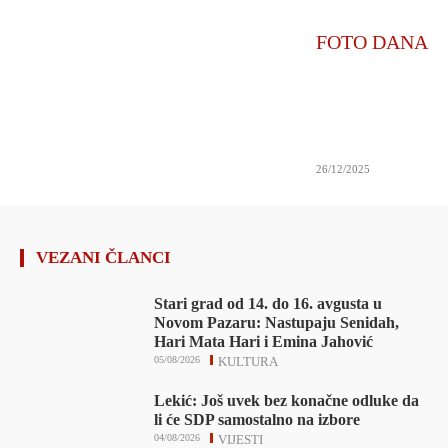
FOTO DANA
26/12/2025
VEZANI ČLANCI
Stari grad od 14. do 16. avgusta u
Novom Pazaru: Nastupaju Senidah,
Hari Mata Hari i Emina Jahović
05/08/2026
KULTURA
Lekić: Još uvek bez konačne odluke da
li će SDP samostalno na izbore
04/08/2026
VIJESTI