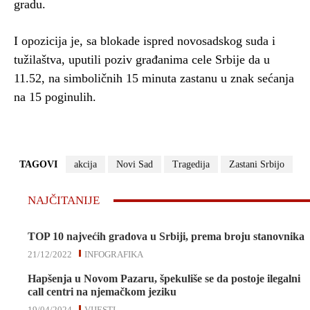
gradu.
I opozicija je, sa blokade ispred novosadskog suda i
tužilaštva, uputili poziv građanima cele Srbije da u
11.52, na simboličnih 15 minuta zastanu u znak sećanja
na 15 poginulih.
TAGOVI
akcija
Novi Sad
Tragedija
Zastani Srbijo
NAJČITANIJE
TOP 10 najvećih gradova u Srbiji, prema broju stanovnika
21/12/2022
INFOGRAFIKA
Hapšenja u Novom Pazaru, špekuliše se da postoje ilegalni
call centri na njemačkom jeziku
19/04/2024
VIJESTI