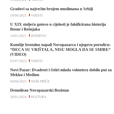
Gradovi sa najvećim brojem muslimana u Srbiji
19/06/2023
VIJESTI
U XIX stoljeću gotovo u cijelosti je falsificirana historija
Bosne i Bošnjaka
14/01/2021
INTERVJU
Komšije brutalno napali Novopazarca i njegovu porodicu:
“DECA SU VRIŠTALA, NISU MOGLA DA SE SMIRE“
(VIDEO)
03/07/2023
VIJESTI
Novi Pazar: Dvadeset i četiri mlada volontera dobilo put za
Mekku i Medinu
04/04/2023
NAŠE PRIČE
Demoliran Novopazarski Bezistan
29/01/2024
KULTURA