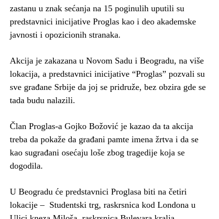
zastanu u znak sećanja na 15 poginulih uputili su
predstavnici inicijative Proglas kao i deo akademske
javnosti i opozicionih stranaka.
Akcija je zakazana u Novom Sadu i Beogradu, na više
lokacija, a predstavnici inicijative “Proglas” pozvali su
sve građane Srbije da joj se pridruže, bez obzira gde se
tada budu nalazili.
Član Proglas-a Gojko Božović je kazao da ta akcija
treba da pokaže da građani pamte imena žrtva i da se
kao sugrađani osećaju loše zbog tragedije koja se
dogodila.
U Beogradu će predstavnici Proglasa biti na četiri
lokacije – Studentski trg, raskrsnica kod Londona u
Ulici kneza Miloša, raskrsnica Bulevara kralja