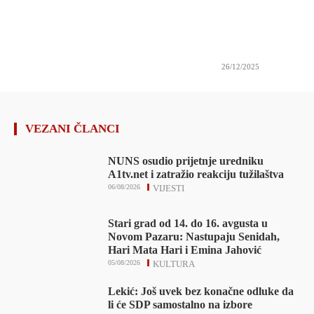
26/12/2025
VEZANI ČLANCI
NUNS osudio prijetnje uredniku
A1tv.net i zatražio reakciju tužilaštva
06/08/2026
VIJESTI
Stari grad od 14. do 16. avgusta u
Novom Pazaru: Nastupaju Senidah,
Hari Mata Hari i Emina Jahović
05/08/2026
KULTURA
Lekić: Još uvek bez konačne odluke da
li će SDP samostalno na izbore