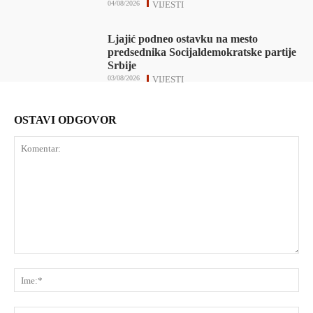
04/08/2026
VIJESTI
Ljajić podneo ostavku na mesto
predsednika Socijaldemokratske partije
Srbije
03/08/2026
VIJESTI
OSTAVI ODGOVOR
Komentar:
Ime