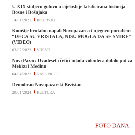
U XIX stoljeću gotovo u cijelosti je falsificirana historija
Bosne i Bošnjaka
14/01/2021
INTERVJU
Komšije brutalno napali Novopazarca i njegovu porodicu:
“DECA SU VRIŠTALA, NISU MOGLA DA SE SMIRE“
(VIDEO)
03/07/2023
VIJESTI
Novi Pazar: Dvadeset i četiri mlada volontera dobilo put za
Mekku i Medinu
04/04/2023
NAŠE PRIČE
Demoliran Novopazarski Bezistan
29/01/2024
KULTURA
FOTO DANA