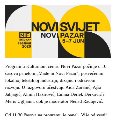
Program u Kulturnom centru Novi Pazar počinje u 10
časova panelom „Made in Novi Pazar“, posvećenim
lokalnoj tekstilnoj industriji, dizajnu i održivom
razvoju. U razgovoru učestvuju Aida Zoranić, Ajša
Jahjagić, Almin Hazirović, Emina Derlek Đerković i
Meris Ugljanin, dok je moderator Nenad Radujević.
Od 11.30 časova na programu je panel „Više od vesti“,