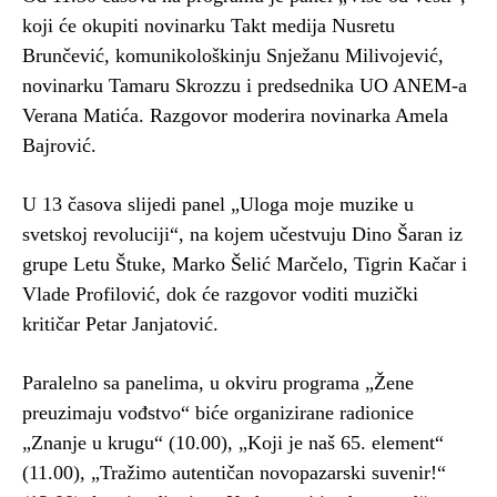
koji će okupiti novinarku Takt medija Nusretu
Brunčević, komunikološkinju Snježanu Milivojević,
novinarku Tamaru Skrozzu i predsednika UO ANEM-a
Verana Matića. Razgovor moderira novinarka Amela
Bajrović.
U 13 časova slijedi panel „Uloga moje muzike u
svetskoj revoluciji“, na kojem učestvuju Dino Šaran iz
grupe Letu Štuke, Marko Šelić Marčelo, Tigrin Kačar i
Vlade Profilović, dok će razgovor voditi muzički
kritičar Petar Janjatović.
Paralelno sa panelima, u okviru programa „Žene
preuzimaju vođstvo“ biće organizirane radionice
„Znanje u krugu“ (10.00), „Koji je naš 65. element“
(11.00), „Tražimo autentičan novopazarski suvenir!“