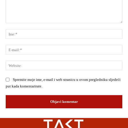
Komentar:
Ime
E-
mai
Web
Spremite moje ime, e-mail i web stranicu u ovom pregledniku sljedeći
put kada komentarirate.