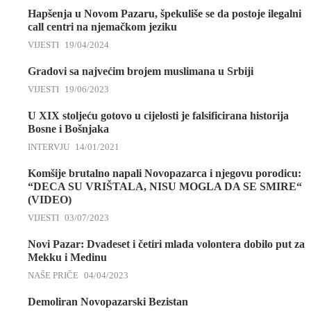
Hapšenja u Novom Pazaru, špekuliše se da postoje ilegalni
call centri na njemačkom jeziku
VIJESTI
19/04/2024
Gradovi sa najvećim brojem muslimana u Srbiji
VIJESTI
19/06/2023
U XIX stoljeću gotovo u cijelosti je falsificirana historija
Bosne i Bošnjaka
INTERVJU
14/01/2021
Komšije brutalno napali Novopazarca i njegovu porodicu:
“DECA SU VRIŠTALA, NISU MOGLA DA SE SMIRE“
(VIDEO)
VIJESTI
03/07/2023
Novi Pazar: Dvadeset i četiri mlada volontera dobilo put za
Mekku i Medinu
NAŠE PRIČE
04/04/2023
Demoliran Novopazarski Bezistan