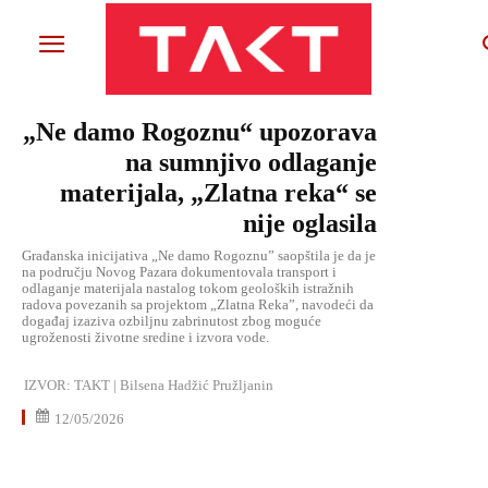
„Ne damo Rogoznu“ upozorava
na sumnjivo odlaganje
materijala, „Zlatna reka“ se
nije oglasila
Građanska inicijativa „Ne damo Rogoznu” saopštila je da je
na području Novog Pazara dokumentovala transport i
odlaganje materijala nastalog tokom geoloških istražnih
radova povezanih sa projektom „Zlatna Reka”, navodeći da
događaj izaziva ozbiljnu zabrinutost zbog moguće
ugroženosti životne sredine i izvora vode.
IZVOR:
TAKT | Bilsena Hadžić Pružljanin
12/05/2026