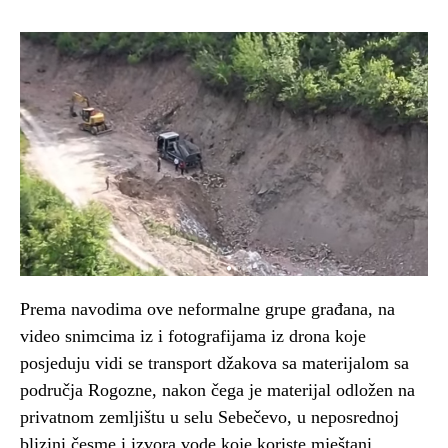
Prema navodima ove neformalne grupe građana, na
video snimcima iz i fotografijama iz drona koje
posjeduju vidi se transport džakova sa materijalom sa
područja Rogozne, nakon čega je materijal odložen na
privatnom zemljištu u selu Sebečevo, u neposrednoj
blizini česme i izvora vode koje koriste mještani.